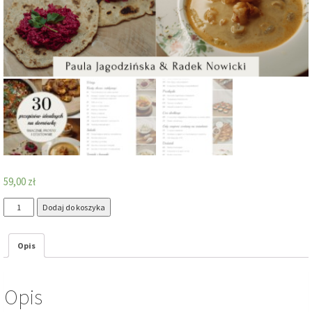
59,00
zł
ilość
Dodaj do koszyka
Ebook:
30
Opis
przepisów
idealnych
na
Opis
domówkę