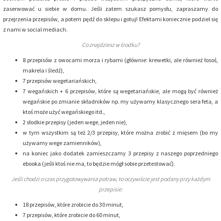
zaserwować u siebie w domu. Jeśli zatem szukasz pomysłu, zapraszamy do
przejrzenia przepisów, a potem pędź do sklepu i gotuj! Efektami koniecznie podziel się
z nami w social mediach.
Co znajdziesz w środku?
8 przepisów z owocami morza i rybami (głównie: krewetki, ale również łosoś,
makrela i śledź),
7 przepisów wegetariańskich,
7 wegańskich + 6 przepisów, które są wegetariańskie, ale mogą być również
wegańskie po zmianie składników np. my używamy klasycznego sera feta, a
ktoś może użyć wegańskiego itd.,
2 słodkie przepisy (jeden wege, jeden nie),
w tym wszystkim są też 2/3 przepisy, które można zrobić z mięsem (bo my
używamy wege zamienników),
na koniec jako dodatek zamieszczamy 3 przepisy z naszego poprzedniego
ebooka (jeśli ktoś nie ma, to będzie mógł sobie przetestować).
Jeśli chodzi o czas przygotowywania potraw, to oczywiście jest podany przy każdym
przepisie:
18 przepisów, które zrobicie do 30 minut,
7 przepisów, które zrobicie do 60 minut,