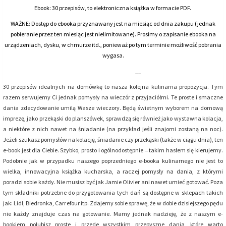
Ebook: 30 przepisów, to elektroniczna książka w formacie PDF.
WAŻNE: Dostęp do ebooka przyznawany jest na miesiąc od dnia zakupu (jednak
pobieranie przez ten miesiąc jest nielimitowane). Prosimy o zapisanie ebooka na
urządzeniach, dysku, w chmurze itd., ponieważ po tym terminie możliwość pobrania
wygasa.
__
30 przepisów idealnych na domówkę to nasza kolejna kulinarna propozycja. Tym
razem serwujemy Ci jednak pomysły na wieczór z przyjaciółmi. Te proste i smaczne
dania zdecydowanie umilą Wasze wieczory. Będą świetnym wyborem na domową
imprezę, jako przekąski do planszówek, sprawdzą się również jako wystawna kolacja,
a niektóre z nich nawet na śniadanie (na przykład jeśli znajomi zostaną na noc).
Jeżeli szukasz pomysłów na kolację, śniadanie czy przekąski (także w ciągu dnia), ten
e-book jest dla Ciebie. Szybko, prosto i ogólnodostępnie ‒ takim hasłem się kierujemy.
Podobnie jak w przypadku naszego poprzedniego e-booka kulinarnego nie jest to
wielka, innowacyjna książka kucharska, a raczej pomysły na dania, z którymi
poradzi sobie każdy. Nie musisz być jak Jamie Olivier ani nawet umieć gotować. Poza
tym składniki potrzebne do przygotowania tych dań są dostępne w sklepach takich
jak: Lidl, Biedronka, Carrefour itp. Zdajemy sobie sprawę, że w dobie dzisiejszego pędu
nie każdy znajduje czas na gotowanie. Mamy jednak nadzieję, że z naszym e-
bookiem polubisz proste i przede wszystkim przepyszne dania, które warto