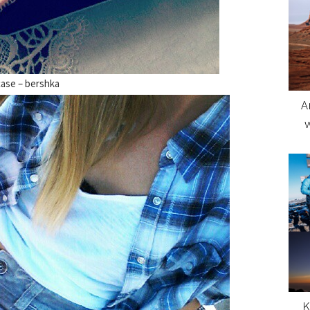
case – bershka
A
K