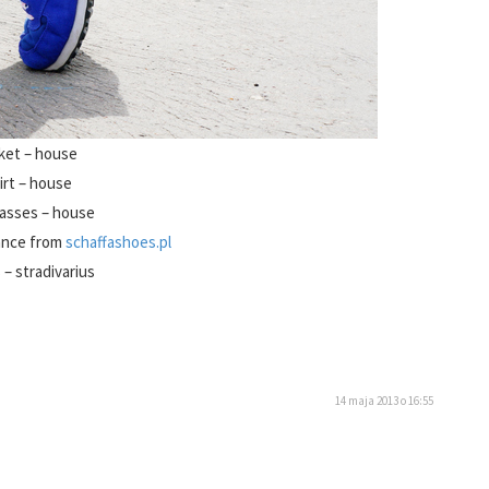
ket – house
irt – house
asses – house
ance from
schaffashoes.pl
 – stradivarius
14 maja 2013 o 16:55