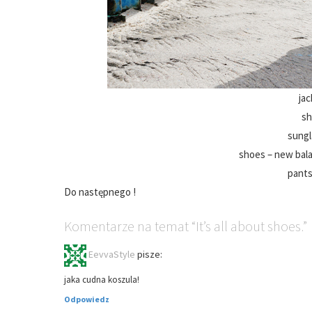
jac
sh
sungl
shoes – new bal
pants
Do następnego !
Komentarze
na temat
“It’s all about shoes.”
EevvaStyle
pisze:
jaka cudna koszula!
Odpowiedz