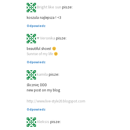
Bright like sun
pisze:
koszula najlepsza ! <3
Odpowiedz
♥ Veronika
pisze:
beautiful shoes!
Sunrise of my life
Odpowiedz
kamila
pisze:
ślicznie; DDD
new post on my blog
http://www.live-style20.blogspot.com
Odpowiedz
Aleksis
pisze: