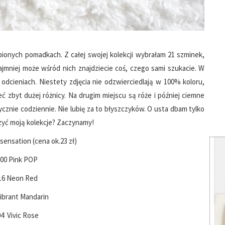
onych pomadkach. Z całej swojej kolekcji wybrałam 21 szminek,
ajmniej może wśród nich znajdziecie coś, czego sami szukacie. W
odcieniach. Niestety zdjęcia nie odzwierciedlają w 100% koloru,
ć zbyt dużej różnicy. Na drugim miejscu są róże i później ciemne
cznie codziennie. Nie lubię za to błyszczyków. O usta dbam tylko
yć moją kolekcje? Zaczynamy!
sensation (cena ok.23 zł)
900 Pink POP
916 Neon Red
Vibrant Mandarin
04 Vivic Rose