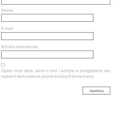
Nazwa
E-mail
Witryna internetowa
Zapisz moje dane, adres e-mail i witrynę w przeglądarce aby
wypełnić dane podczas pisania kolejnych komentarzy.