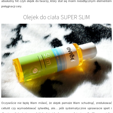
absolutny hit czyli olejek do twarzy, który stał się moim nieodłącznym elementem
pielęgnacji cery.
Olejek do ciała SUPER SLIM
Oczywiście nie będę Wam mówić, że olejek pomoże Wam schudnąć, zredukować
cellulit czy wymodelować sylwetkę, ale… jeśli systematycznie uprawiacie sport i