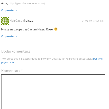
Ania,
http://pandaoverseas.com/
Odpowiedz
HairCasual
pisze:
21 marca 2015 o 10:37
Muszę się zaopatrzyć w ten Magic Rose.
Odpowiedz
Dodaj komentarz
Twój adres email nie zostanie opublikowany. Dodając ten komentarz akceptujesz
politykę
prywatności
.
Komentarz
*