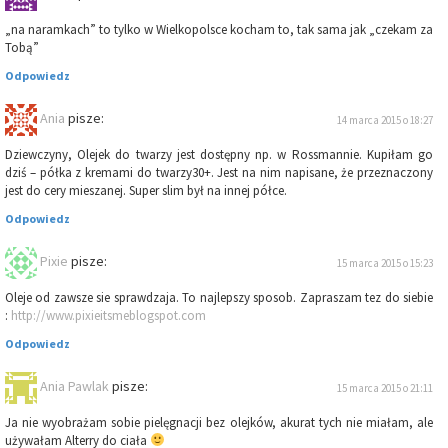
„na naramkach” to tylko w Wielkopolsce kocham to, tak sama jak „czekam za
Tobą”
Odpowiedz
Ania
pisze:
14 marca 2015 o 18:27
Dziewczyny, Olejek do twarzy jest dostępny np. w Rossmannie. Kupiłam go
dziś – półka z kremami do twarzy30+. Jest na nim napisane, że przeznaczony
jest do cery mieszanej. Super slim był na innej półce.
Odpowiedz
Pixie
pisze:
15 marca 2015 o 15:23
Oleje od zawsze sie sprawdzaja. To najlepszy sposob. Zapraszam tez do siebie
:
http://www.pixieitsmeblogspot.com
Odpowiedz
Ania Pawlak
pisze:
15 marca 2015 o 21:11
Ja nie wyobrażam sobie pielęgnacji bez olejków, akurat tych nie miałam, ale
używałam Alterry do ciała