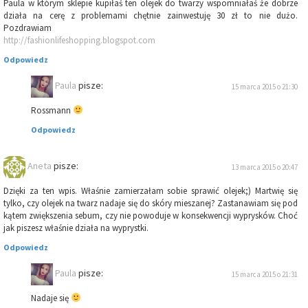
Paula w którym sklepie kupiłaś ten olejek do twarzy wspomniałaś że dobrze
działa na cerę z problemami chętnie zainwestuję 30 zł to nie dużo.
Pozdrawiam
http://fashionlifeshopping.blogspot.com
Odpowiedz
Paula
pisze:
15 marca 2015 o 21:30
Rossmann
Odpowiedz
Aneta
pisze:
13 marca 2015 o 20:47
Dzięki za ten wpis. Właśnie zamierzałam sobie sprawić olejek;) Martwię się
tylko, czy olejek na twarz nadaje się do skóry mieszanej? Zastanawiam się pod
kątem zwiększenia sebum, czy nie powoduje w konsekwencji wyprysków. Choć
jak piszesz właśnie działa na wyprystki.
Odpowiedz
Paula
pisze:
15 marca 2015 o 21:31
Nadaje się