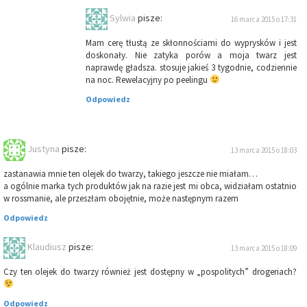
Sylwia
pisze:
16 marca 2015 o 17:31
Mam cerę tłustą ze skłonnościami do wyprysków i jest
doskonały. Nie zatyka porów a moja twarz jest
naprawdę gładsza. stosuje jakieś 3 tygodnie, codziennie
na noc. Rewelacyjny po peelingu
Odpowiedz
Justyna
pisze:
13 marca 2015 o 18:03
zastanawia mnie ten olejek do twarzy, takiego jeszcze nie miałam…
a ogólnie marka tych produktów jak na razie jest mi obca, widziałam ostatnio
w rossmanie, ale przeszłam obojętnie, może następnym razem
Odpowiedz
Klaudiusz
pisze:
13 marca 2015 o 18:09
Czy ten olejek do twarzy również jest dostępny w „pospolitych” drogeriach?
Odpowiedz