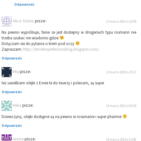
Odpowiedz
Alice Stone
pisze:
13 marca 2015 o 22:49
Na pewno wypróbuje, fanie ze jest dostepny w drogeriach typu rosmann nie
trzeba szukac nie wiadomo gdzie
Dołączam sie do pytania o krem pod oczy
Zapraszam:
http://striveforperfectionblog.blogspot.com/
Odpowiedz
Mia
pisze:
13 marca 2015 o 23:17
też uwielbiam olejki z Evree te do twarzy i polecam, są super
Odpowiedz
mika
pisze:
14 marca 2015 o 03:20
Dziewczyny, olejki dostępne są na pewno w rossmanie i super pharmie
Odpowiedz
iwona
pisze:
14 marca 2015 o 13:08