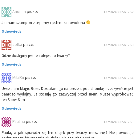
Anonim
pisze:
13 marca 2015 o 17:52
Ja mam szampon z tej firmy i jestem zadowolona
Odpowiedz
Jolka
pisze:
13 marca 2015 o 17:53
Gdzie dostępny jest ten olejek do twarzy?
Odpowiedz
MilaRn
pisze:
13 marca 2015 o 17:54
Uwielbiam Magic Rose. Dostałam go na prezent pod choinkę i rzeczywiście jest
baardzo wydajny. Ja stosuję go zazwyczaj przed snem. Musze wypróbować
ten Super Slim
Odpowiedz
Paulina
pisze:
13 marca 2015 o 17:58
Paula, a jak sprawdzi się ten olejek przy twarzy mieszanej? Nie powoduje