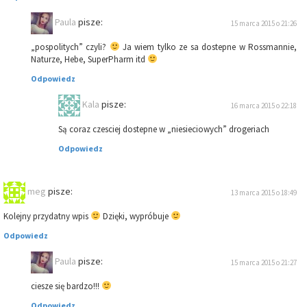
Paula
pisze:
15 marca 2015 o 21:26
„pospolitych” czyli?
Ja wiem tylko ze sa dostepne w Rossmannie,
Naturze, Hebe, SuperPharm itd
Odpowiedz
Kala
pisze:
16 marca 2015 o 22:18
Są coraz czesciej dostepne w „niesieciowych” drogeriach
Odpowiedz
meg
pisze:
13 marca 2015 o 18:49
Kolejny przydatny wpis
Dzięki, wypróbuje
Odpowiedz
Paula
pisze:
15 marca 2015 o 21:27
ciesze się bardzo!!!
Odpowiedz