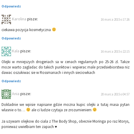
Odpowiedz
Karolina
pisze:
16 marca 2015 o 17:26
ciekawa pozycja kosmetyczna
Odpowiedz
Kala
pisze:
16 marca 2015 o 22:15
Olejki w mniejszych drogeriach sa w cenach regularnych po 25-26 zl. Takze
moze warto zagladac do takich punktow i wspierac male przedsiebiorstwa niz
dawac oszukiwac sie w Rossmanach i innych sieciowkach
Odpowiedz
Ania
pisze:
20 marca 2015 o 04:57
Dokladnie we wpisie napisane gdzie mozna kupic olejki a tutaj masa pytan
wlasnie o to…
ale ci ludzie czytaja ze zrozumieniem
Ja uzywam olejkow do ciala z The Body Shop, obecnie Moringa po raz ktorys,
poniewaz uwielbiam ten zapach ♥