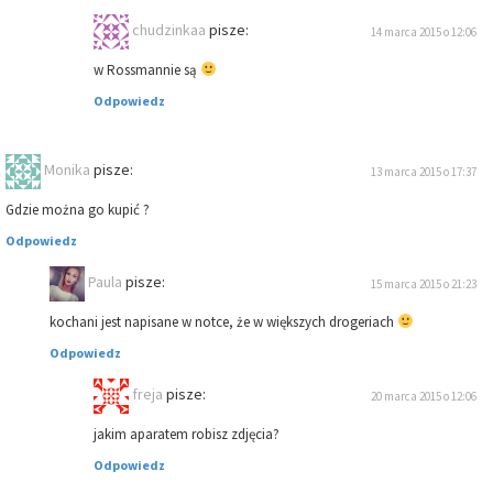
chudzinkaa
pisze:
14 marca 2015 o 12:06
w Rossmannie są
Odpowiedz
Monika
pisze:
13 marca 2015 o 17:37
Gdzie można go kupić ?
Odpowiedz
Paula
pisze:
15 marca 2015 o 21:23
kochani jest napisane w notce, że w większych drogeriach
Odpowiedz
freja
pisze:
20 marca 2015 o 12:06
jakim aparatem robisz zdjęcia?
Odpowiedz