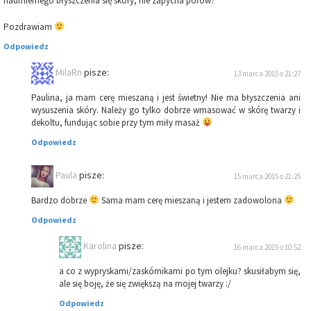
nadmiernego błyszczenia się skóry, nie zapycha porów?
Pozdrawiam
Odpowiedz
MilaRn
pisze:
13 marca 2015 o 21:27
Paulina, ja mam cerę mieszaną i jest świetny! Nie ma błyszczenia ani
wysuszenia skóry. Należy go tylko dobrze wmasować w skórę twarzy i
dekoltu, fundując sobie przy tym miły masaż
Odpowiedz
Paula
pisze:
15 marca 2015 o 21:25
Bardzo dobrze
Sama mam cerę mieszaną i jestem zadowolona
Odpowiedz
Karolina
pisze:
16 marca 2015 o 10:52
a co z wypryskami/zaskórnikami po tym olejku? skusiłabym się,
ale się boję, że się zwiększą na mojej twarzy :/
Odpowiedz