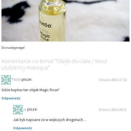
Do następnego!
Komentarze
na temat
“Olejki do ciała / Nowi
ulubieńcy miesiąca”
Paula
pisze:
13 marca 2015 o 17:32
Gdzie kupiłas ten olejek Magic Rose?
Odpowiedz
ja
pisze:
14 marca 2015 o 09:21
Jak byk napisane że w większych drogeriach…
Odpowiedz