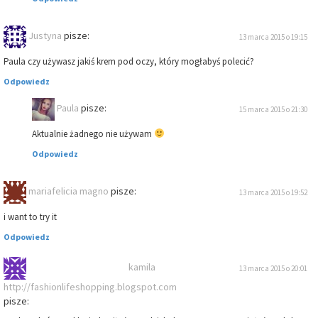
Justyna
pisze:
13 marca 2015 o 19:15
Paula czy używasz jakiś krem pod oczy, który mogłabyś polecić?
Odpowiedz
Paula
pisze:
15 marca 2015 o 21:30
Aktualnie żadnego nie używam
Odpowiedz
mariafelicia magno
pisze:
13 marca 2015 o 19:52
i want to try it
Odpowiedz
kamila
13 marca 2015 o 20:01
http://fashionlifeshopping.blogspot.com
pisze: