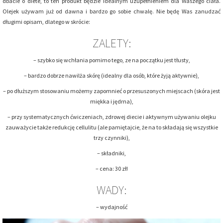
dbacie o diete, to ten produkt będzie idealnym uzupełnieniem dla Waszego ciała.
Olejek używam już od dawna i bardzo go sobie chwalę. Nie będę Was zanudzać
długimi opisam, dlatego w skrócie:
ZALETY:
– szybko się wchłania pomimo tego, ze na początku jest tłusty,
– bardzo dobrze nawilża skórę (idealny dla osób, które żyją aktywnie),
– po dłuższym stosowaniu możemy zapomnieć o przesuszonych miejscach (skóra jest
miękka i jędrna),
– przy systematycznych ćwiczeniach, zdrowej diecie i aktywnym używaniu olejku
zauważycie także redukcję cellulitu (ale pamiętajcie, że na to składają się wszystkie
trzy czynniki),
– składniki,
– cena: 30 zł!
WADY:
– wydajność