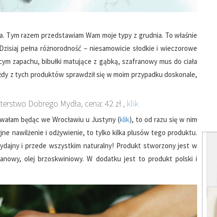
ca. Tym razem przedstawiam Wam moje typy z grudnia. To właśnie
Dzisiaj pełna różnorodność – niesamowicie słodkie i wieczorowe
ącym zapachu, bibułki matujące z gąbką, szafranowy mus do ciała
żdy z tych produktów sprawdził się w moim przypadku doskonale,
sterstwo Dobrego Mydła, cena: 42 zł ,
klik
owałam będąc we Wrocławiu u Justyny (
klik
), to od razu się w nim
ne nawilżenie i odżywienie, to tylko kilka plusów tego produktu.
dajny i przede wszystkim naturalny! Produkt stworzony jest w
anowy, olej brzoskwiniowy. W dodatku jest to produkt polski i