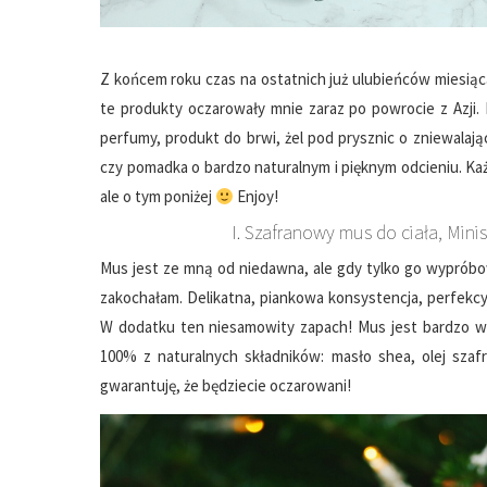
Z końcem roku czas na ostatnich już ulubieńców miesią
te produkty oczarowały mnie zaraz po powrocie z Azji. 
perfumy, produkt do brwi, żel pod prysznic o zniewalaj
czy pomadka o bardzo naturalnym i pięknym odcieniu. Ka
ale o tym poniżej
Enjoy!
I. Szafranowy mus do ciała, Mini
Mus jest ze mną od niedawna, ale gdy tylko go wyprób
zakochałam. Delikatna, piankowa konsystencja, perfekcyj
W dodatku ten niesamowity zapach! Mus jest bardzo wy
100% z naturalnych składników: masło shea, olej szafr
gwarantuję, że będziecie oczarowani!