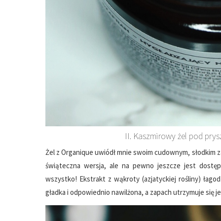
II. Kaszmirowy żel pod prys
Żel z Organique uwiódł mnie swoim cudownym, słodkim za
świąteczna wersja, ale na pewno jeszcze jest dostę
wszystko! Ekstrakt z wąkroty (azjatyckiej rośliny) łago
gładka i odpowiednio nawilżona, a zapach utrzymuje się je