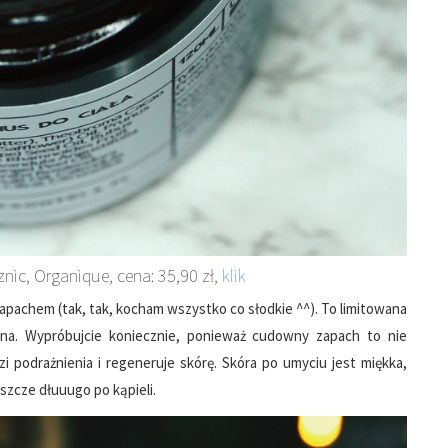
znic, Organique, cena: 35,90 zł,
klik
pachem (tak, tak, kocham wszystko co słodkie ^^). To limitowana
pna. Wypróbujcie koniecznie, ponieważ cudowny zapach to nie
dzi podrażnienia i regeneruje skórę. Skóra po umyciu jest miękka,
szcze dłuuugo po kąpieli.