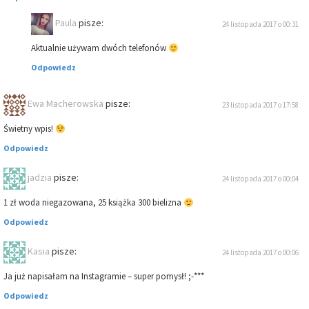
Paula
pisze:
24 listopada 2017 o 00:31
Aktualnie używam dwóch telefonów
Odpowiedz
Ewa Macherowska
pisze:
23 listopada 2017 o 17:58
Świetny wpis!
Odpowiedz
jadzia
pisze:
24 listopada 2017 o 00:04
1 zł woda niegazowana, 25 książka 300 bielizna
Odpowiedz
Kasia
pisze:
24 listopada 2017 o 00:06
Ja już napisałam na Instagramie – super pomysł! ;-***
Odpowiedz