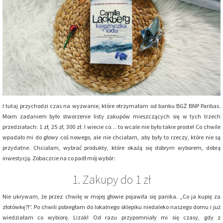
I tutaj przychodzi czas na wyzwanie, które otrzymałam od banku BGŻ BNP Paribas.
Moim zadaniem było stworzenie listy zakupów mieszczących się w tych trzech
przedziałach: 1 zł, 25 zł, 300 zł. I wiecie co… to wcale nie było takie proste! Co chwile
wpadało mi do głowy coś nowego, ale nie chciałam, aby były to rzeczy, które nie są
przydatne. Chciałam, wybrać produkty, które okażą się dobrym wyborem, dobrą
inwestycją. Zobaczcie na co padł mój wybór:
1. Zakupy do 1 zł
Nie ukrywam, że przez chwilę w mojej głowie pojawiła się panika. „Co ja kupię za
złotówkę?!”. Po chwili pobiegłam do lokalnego sklepiku niedaleko naszego domu i już
wiedziałam co wybiorę. Lizak! Od razu przypomniały mi się czasy, gdy z