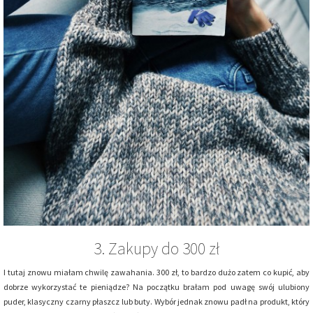
3. Zakupy do 300 zł
I tutaj znowu miałam chwilę zawahania. 300 zł, to bardzo dużo zatem co kupić, aby
dobrze wykorzystać te pieniądze? Na początku brałam pod uwagę swój ulubiony
puder, klasyczny czarny płaszcz lub buty. Wybór jednak znowu padł na produkt, który