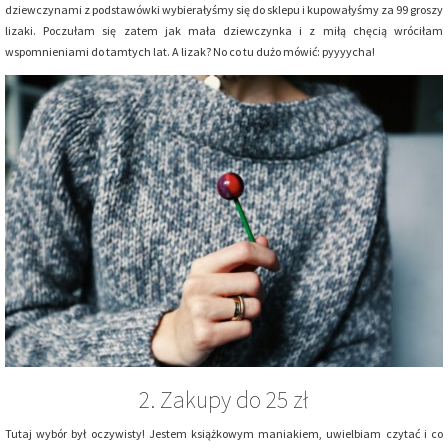
dziewczynami z podstawówki wybierałyśmy się do sklepu i kupowałyśmy za 99 groszy
lizaki. Poczułam się zatem jak mała dziewczynka i z miłą chęcią wróciłam
wspomnieniami do tamtych lat. A lizak? No co tu dużo mówić: pyyyycha!
2. Zakupy do 25 zł
Tutaj wybór był oczywisty! Jestem książkowym maniakiem, uwielbiam czytać i co