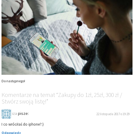
Do następnego!
Komentarze
na temat
“Zakupy do 1zł, 25zł, 300 zł /
Stwórz swoją listę!”
iza
pisze:
22 listopada 2017 o 19:29
I co wróciłaś do iphone?:)
Odpowiedz