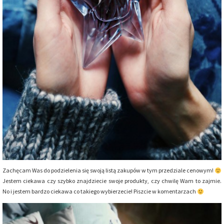
Zachęcam Was do podzielenia się swoją listą zakupów w tym przedziale cenowym!
Jestem ciekawa czy szybko znajdziecie swoje produkty, czy chwilę Wam to zajmie.
No i jestem bardzo ciekawa co takiego wybierzecie! Piszcie w komentarzach