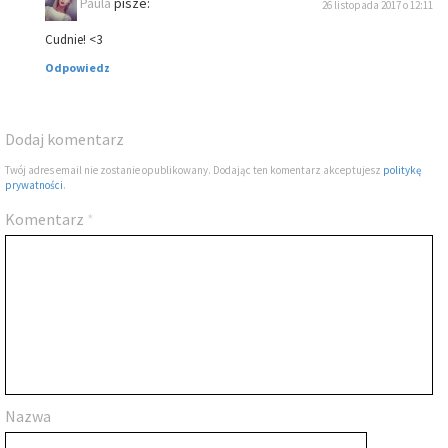
Paula
pisze:
26 listopada 2017 o 12:11
Cudnie! <3
Odpowiedz
Dodaj komentarz
Twój adres email nie zostanie opublikowany. Dodając ten komentarz akceptujesz
politykę
prywatności
.
Komentarz
*
Nazwa