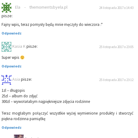
Ela - themomentsbyela.pl
24 listopada 2017 o 14:43
pisze:
Fajny wpis, teraz pomysły będą mnie męczyły do wieczora :*
Odpowiedz
Kasia K
pisze:
25 listopada 2017 o 23:05
Super wpis
Odpowiedz
Asia
pisze:
25 listopada 2017 o 23:12
1zl – długopis
25zl – album do zdjęć
300zl – wywołałabym najpiękniejsze zdjęcia rodzinne
Teraz mogłabym połączyć wszystkie wyżej wymienione produkty i stworzyć
piękna rodzinna pamiątkę
Odpowiedz