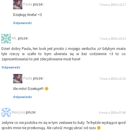
Paula
pisze:
7 marca 2019 o 22:17
Dziękuję Aneta! <3
Odpowiedz
KK.
pisze:
7 marca 2019 o 19:15
Dzień dobry Paula, ten look jest prosto z mojego serducha ;o! Gdybym miała
tyle rzeczy w szafie to bym ubierała się w beż codziennie <3 to co
zaprezentowałaś to jest zdecydowanie must have!
Odpowiedz
Paula
pisze:
7 marca 2019 o 22:16
Ale miło! Dziekuje!!!
Odpowiedz
Marysia
pisze:
8 marca 2019 o 07:46
Jedynie co nie podoba mi się w tym zestawie to buty. Te frędzle wystające spod
spodni mnie nie przekonują. Ale całość mogę ubrać od razu