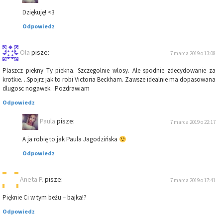
Dziękuję! <3
Odpowiedz
Ola
pisze:
7 marca 2019 o 13:08
Plaszcz piekny Ty piekna. Szczegolnie wlosy. Ale spodnie zdecydowanie za
krotkie. ..Spojrz jak to robi Victoria Beckham. Zawsze idealnie ma dopasowana
dlugosc nogawek. .Pozdrawiam
Odpowiedz
Paula
pisze:
7 marca 2019 o 22:17
A ja robię to jak Paula Jagodzińska
Odpowiedz
Aneta P.
pisze:
7 marca 2019 o 17:41
Pięknie Ci w tym beżu – bajka!?
Odpowiedz