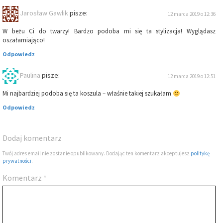
Jarosław Gawlik
pisze:
12 marca 2019 o 12:36
W beżu Ci do twarzy! Bardzo podoba mi się ta stylizacja! Wyglądasz
oszałamiająco!
Odpowiedz
Paulina
pisze:
12 marca 2019 o 12:51
Mi najbardziej podoba się ta koszula – właśnie takiej szukałam
Odpowiedz
Dodaj komentarz
Twój adres email nie zostanie opublikowany. Dodając ten komentarz akceptujesz
politykę
prywatności
.
Komentarz
*