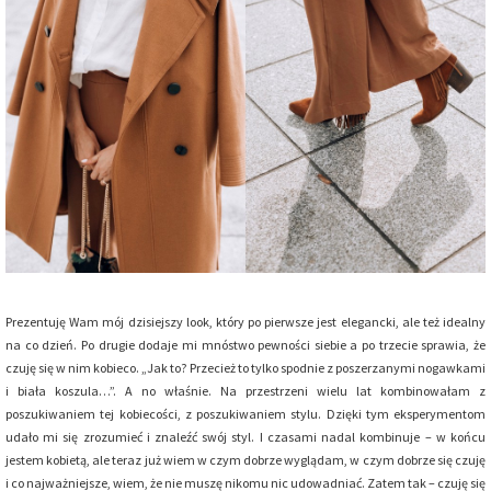
Prezentuję Wam mój dzisiejszy look, który po pierwsze jest elegancki, ale też idealny
na co dzień. Po drugie dodaje mi mnóstwo pewności siebie a po trzecie sprawia, że
czuję się w nim kobieco. „Jak to? Przecież to tylko spodnie z poszerzanymi nogawkami
i biała koszula…”. A no właśnie. Na przestrzeni wielu lat kombinowałam z
poszukiwaniem tej kobiecości, z poszukiwaniem stylu. Dzięki tym eksperymentom
udało mi się zrozumieć i znaleźć swój styl. I czasami nadal kombinuje – w końcu
jestem kobietą, ale teraz już wiem w czym dobrze wyglądam, w czym dobrze się czuję
i co najważniejsze, wiem, że nie muszę nikomu nic udowadniać. Zatem tak – czuję się