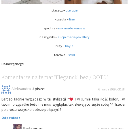
płaszcz –
uterque
koszula –
line
spodnie –
risk made warsaw
naszyjniki –
alicja maria jewellery
buty –
bayla
torebka –
sowl
Do następnego!
Komentarze
na temat
“Elegancki beż / OOTD”
Aleksandra U
pisze:
6 marca 2019 o 20:28
Bardzo ładnie wyglądasz w tej stylizacji ?
I w sumie taka ilość koloru, w
twoim przypadku beżu nie musi wyglądać tak zlewająco się że sobą ^^ Trzeba
po prostu wszystko dobrze połączyć ?
Odpowiedz
Paula
pisze: