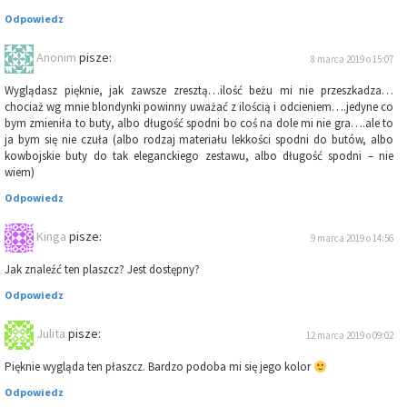
Odpowiedz
Anonim
pisze:
8 marca 2019 o 15:07
Wyglądasz pięknie, jak zawsze zresztą…ilość beżu mi nie przeszkadza…
chociaż wg mnie blondynki powinny uważać z ilością i odcieniem….jedyne co
bym zmieniła to buty, albo długość spodni bo coś na dole mi nie gra….ale to
ja bym się nie czuła (albo rodzaj materiału lekkości spodni do butów, albo
kowbojskie buty do tak eleganckiego zestawu, albo długość spodni – nie
wiem)
Odpowiedz
Kinga
pisze:
9 marca 2019 o 14:56
Jak znaleźć ten plaszcz? Jest dostępny?
Odpowiedz
Julita
pisze:
12 marca 2019 o 09:02
Pięknie wygląda ten płaszcz. Bardzo podoba mi się jego kolor
Odpowiedz