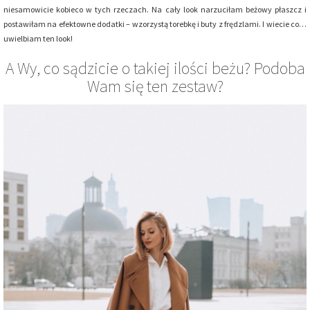
niesamowicie kobieco w tych rzeczach. Na cały look narzuciłam beżowy płaszcz i
postawiłam na efektowne dodatki – wzorzystą torebkę i buty z frędzlami. I wiecie co…
uwielbiam ten look!
A Wy, co sądzicie o takiej ilości beżu? Podoba
Wam się ten zestaw?