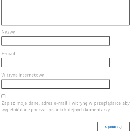
Nazwa
E-mail
Witryna internetowa
Zapisz moje dane, adres e-mail i witrynę w przeglądarce aby
wypełnić dane podczas pisania kolejnych komentarzy.