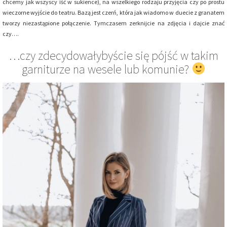
chcemy jak wszyscy iść w sukience), na wszelkiego rodzaju przyjęcia czy po prostu
wieczorne wyjście do teatru. Bazą jest czerń, która jak wiadomo w duecie z granatem
tworzy niezastąpione połączenie. Tymczasem zerknijcie na zdjęcia i dajcie znać
czy….
…czy zdecydowałybyście się pójść w takim
garniturze na wesele lub komunie?