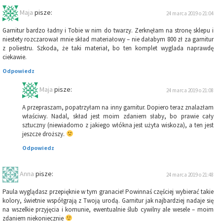
Maja
pisze:
24 marca 2019 o 21:04
Garnitur bardzo ładny i Tobie w nim do twarzy. Zerknęłam na stronę sklepu i
niestety rozczarował mnie skład materiałowy – nie dałabym 800 zł za garnitur
z poliestru. Szkoda, że taki materiał, bo ten komplet wyglada naprawdę
ciekawie.
Odpowiedz
Maja
pisze:
24 marca 2019 o 21:08
A przepraszam, popatrzyłam na inny garnitur. Dopiero teraz znalazłam
właściwy. Nadal, skład jest moim zdaniem słaby, bo prawie cały
sztuczny (niewiadomo z jakiego włókna jest użyta wiskoza), a ten jest
jeszcze droższy.
Odpowiedz
Anna
pisze:
24 marca 2019 o 21:48
Paula wyglądasz przepięknie w tym granacie! Powinnaś częściej wybierać takie
kolory, świetnie współgrają z Twoją urodą. Garnitur jak najbardziej nadaje się
na wszelkie przyjęcia i komunie, ewentualnie ślub cywilny ale wesele – moim
zdaniem niekoniecznie