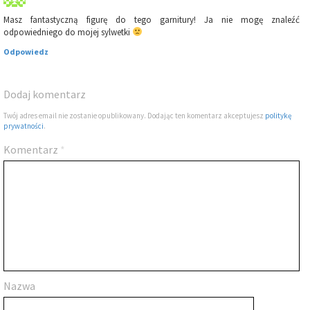
Masz fantastyczną figurę do tego garnitury! Ja nie mogę znaleźć
odpowiedniego do mojej sylwetki
Odpowiedz
Dodaj komentarz
Twój adres email nie zostanie opublikowany. Dodając ten komentarz akceptujesz
politykę
prywatności
.
Komentarz
*
Nazwa