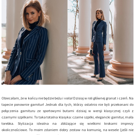
Obiecałam, że w końcu nie będzie beżu i voila! Dzisiaj w roli głównej granat i czerń. Na
tapecie ponownie garnitur! Jednak dla tych, którzy ostatnio nie byli przekonani do
połączenia garnituru ze sportowymi butami dzisiaj w wersji klasycznej czyli z
czarnymi szpilkami. To taka totalna klasyka: czarne szpilki, elegancki garnitur, mała
torebka. Stylizacja idealna na zbliżające się wielkimi krokami imprezy
okolicznościowe. To moim zdaniem dobry zestaw na komunię, na wesele (jeśli nie