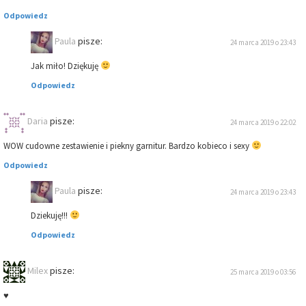
Odpowiedz
Paula
pisze:
24 marca 2019 o 23:43
Jak miło! Dziękuję
Odpowiedz
Daria
pisze:
24 marca 2019 o 22:02
WOW cudowne zestawienie i piekny garnitur. Bardzo kobieco i sexy
Odpowiedz
Paula
pisze:
24 marca 2019 o 23:43
Dziekuję!!!
Odpowiedz
Milex
pisze:
25 marca 2019 o 03:56
♥