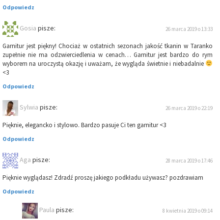
Odpowiedz
Gosia
pisze:
26 marca 2019 o 13:33
Garnitur jest piękny! Chociaż w ostatnich sezonach jakość tkanin w Taranko
zupełnie nie ma odzwierciedlenia w cenach… Garnitur jest bardzo do rym
wyborem na uroczystą okazję i uważam, że wygląda świetnie i niebadalnie
<3
Odpowiedz
Sylwia
pisze:
26 marca 2019 o 22:19
Pięknie, elegancko i stylowo. Bardzo pasuje Ci ten garnitur <3
Odpowiedz
Aga
pisze:
28 marca 2019 o 17:46
Pięknie wyglądasz! Zdradź proszę jakiego podkładu używasz? pozdrawiam
Odpowiedz
Paula
pisze:
8 kwietnia 2019 o 09:14