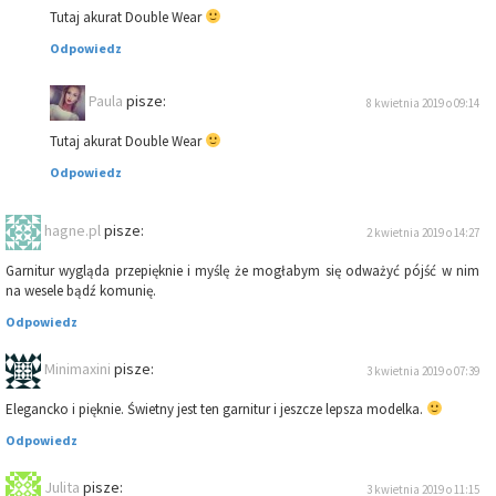
Tutaj akurat Double Wear
Odpowiedz
Paula
pisze:
8 kwietnia 2019 o 09:14
Tutaj akurat Double Wear
Odpowiedz
hagne.pl
pisze:
2 kwietnia 2019 o 14:27
Garnitur wygląda przepięknie i myślę że mogłabym się odważyć pójść w nim
na wesele bądź komunię.
Odpowiedz
Minimaxini
pisze:
3 kwietnia 2019 o 07:39
Elegancko i pięknie. Świetny jest ten garnitur i jeszcze lepsza modelka.
Odpowiedz
Julita
pisze:
3 kwietnia 2019 o 11:15