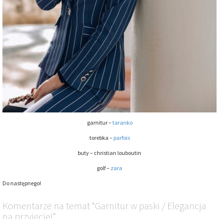
garnitur –
taranko
torebka –
parfois
buty – christian louboutin
golf –
zara
Do następnego!
Komentarze
na temat
“Garnitur w paski / Elegancja
na przyjęcie!”