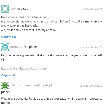
Anonim
pisze:
25 marca 2019 o 20:50
Na komunie i chrzciny zestaw super.
Ale na wesele jednak chyba nie do końca. Tańczyć w golfie i marynarce w
ciepły dzień może być ciężko.
Ale jeśli idziemy na sam ślub to mysle ze ok.
Odpowiedz
Istota Ludzka
pisze:
26 marca 2019 o 09:55
Nigdzie nie mogę znaleźć tak dobrze dopasowanej marynarki! Cudowna jest!!
<3
http://istotaludzkaa.blogspot.com/
Odpowiedz
Ela - themomentsbyela.pl
26 marca 2019 o 12:01
pisze:
Wyglądasz obłędnie. Fajnie że spodnie z rozszerzonymi nogawkami znowu są
modne.