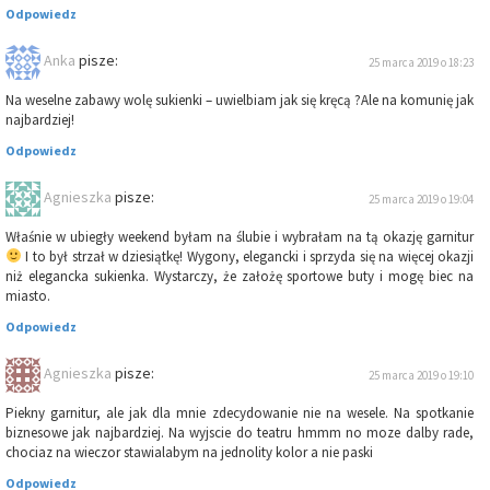
Odpowiedz
Anka
pisze:
25 marca 2019 o 18:23
Na weselne zabawy wolę sukienki – uwielbiam jak się kręcą ?Ale na komunię jak
najbardziej!
Odpowiedz
Agnieszka
pisze:
25 marca 2019 o 19:04
Właśnie w ubiegły weekend byłam na ślubie i wybrałam na tą okazję garnitur
I to był strzał w dziesiątkę! Wygony, elegancki i sprzyda się na więcej okazji
niż elegancka sukienka. Wystarczy, że założę sportowe buty i mogę biec na
miasto.
Odpowiedz
Agnieszka
pisze:
25 marca 2019 o 19:10
Piekny garnitur, ale jak dla mnie zdecydowanie nie na wesele. Na spotkanie
biznesowe jak najbardziej. Na wyjscie do teatru hmmm no moze dalby rade,
chociaz na wieczor stawialabym na jednolity kolor a nie paski
Odpowiedz