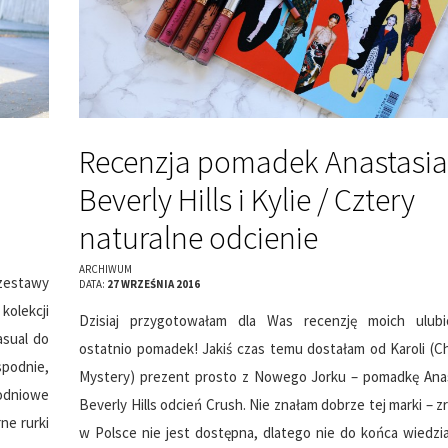
Recenzja pomadek Anastasia
Beverly Hills i Kylie / Cztery
naturalne odcienie
ARCHIWUM
zestawy
DATA:
27 WRZEŚNIA 2016
olekcji
Dzisiaj przygotowałam dla Was recenzję moich ulubi
asual do
ostatnio pomadek! Jakiś czas temu dostałam od Karoli (Ch
podnie,
Mystery) prezent prosto z Nowego Jorku – pomadkę Ana
łodniowe
Beverly Hills odcień Crush. Nie znałam dobrze tej marki – z
ne rurki
w Polsce nie jest dostępna, dlatego nie do końca wiedzi