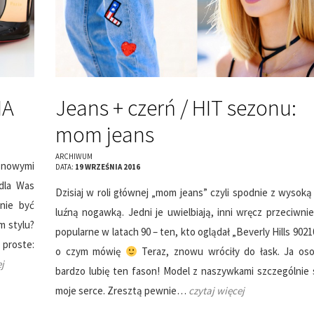
HA
Jeans + czerń / HIT sezonu:
mom jeans
ARCHIWUM
 nowymi
DATA:
19 WRZEŚNIA 2016
 dla Was
Dzisiaj w roli głównej „mom jeans” czyli spodnie z wysoką t
nie być
luźną nogawką. Jedni je uwielbiają, inni wręcz przeciwnie
m stylu?
popularne w latach 90 – ten, kto oglądał „Beverly Hills 9021
proste:
o czym mówię
Teraz, znowu wróciły do łask. Ja oso
j
bardzo lubię ten fason! Model z naszywkami szczególnie 
moje serce. Zresztą pewnie…
czytaj więcej