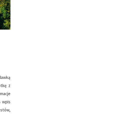
 dawką
otkę z
rmacje
s wpis
ostów,