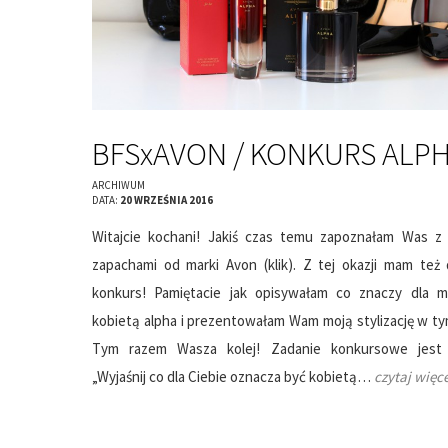
BFSxAVON / KONKURS ALP
ARCHIWUM
DATA:
20 WRZEŚNIA 2016
Witajcie kochani! Jakiś czas temu zapoznałam Was z
zapachami od marki Avon (klik). Z tej okazji mam też
konkurs! Pamiętacie jak opisywałam co znaczy dla m
kobietą alpha i prezentowałam Wam moją stylizację w ty
Tym razem Wasza kolej! Zadanie konkursowe jest 
„Wyjaśnij co dla Ciebie oznacza być kobietą…
czytaj więce