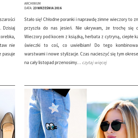
ARCHIWUM
DATA:
23 WRZEŚNIA 2016
szarości
Stało się! Chłodne poranki i naprawdę zimne wieczory to zn
. Dzisiaj
przyszła do nas jesień. Nie ukrywam, że trochę się c
orebka,
Wieczory pod kocem z książką, herbata z cytryną, ciepłe ka
staw nie
świeczki to coś, co uwielbiam! Do tego kombinowa
e pasuje
warstwami i nowe stylizacje. Czas nacieszyć się tym okres
na cały listopad przenosimy…
czytaj więcej