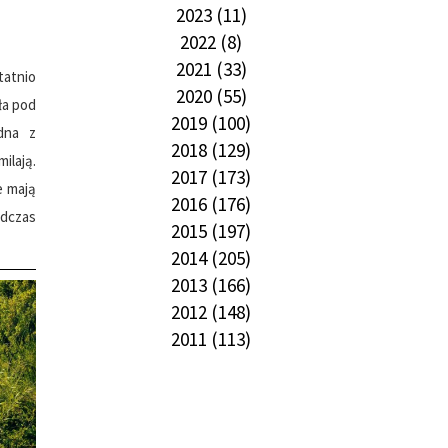
2023 (11)
2022 (8)
2021 (33)
tatnio
2020 (55)
ła pod
2019 (100)
edna z
2018 (129)
ilają.
2017 (173)
e mają
2016 (176)
odczas
2015 (197)
2014 (205)
2013 (166)
2012 (148)
2011 (113)