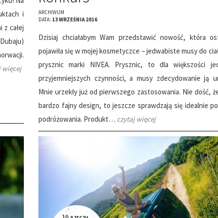
tyku! Na
ARCHIWUM
uktach i
DATA:
13 WRZEŚNIA 2016
 z całej
Dzisiaj chciałabym Wam przedstawić nowość, która os
 Dubaju)
pojawiła się w mojej kosmetyczce – jedwabiste musy do cia
orwacji.
prysznic marki NIVEA. Prysznic, to dla większości j
j więcej
przyjemniejszych czynności, a musy zdecydowanie ją um
Mnie urzekły już od pierwszego zastosowania. Nie dość, ż
bardzo fajny design, to jeszcze sprawdzają się idealnie p
podróżowania. Produkt…
czytaj więcej