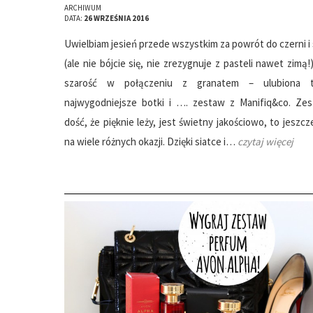
ARCHIWUM
DATA:
26 WRZEŚNIA 2016
Uwielbiam jesień przede wszystkim za powrót do czerni i 
(ale nie bójcie się, nie zrezygnuje z pasteli nawet zimą!)
szarość w połączeniu z granatem – ulubiona t
najwygodniejsze botki i …. zestaw z Manifiq&co. Ze
dość, że pięknie leży, jest świetny jakościowo, to jeszcz
na wiele różnych okazji. Dzięki siatce i…
czytaj więcej