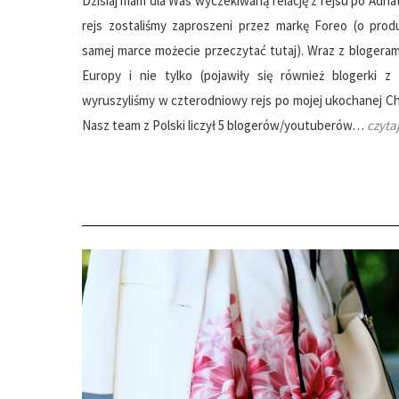
Dzisiaj mam dla Was wyczekiwaną relację z rejsu po Adria
rejs zostaliśmy zaproszeni przez markę Foreo (o prod
samej marce możecie przeczytać tutaj). Wraz z blogerami
Europy i nie tylko (pojawiły się również blogerki z
wyruszyliśmy w czterodniowy rejs po mojej ukochanej Ch
Nasz team z Polski liczył 5 blogerów/youtuberów…
czyta