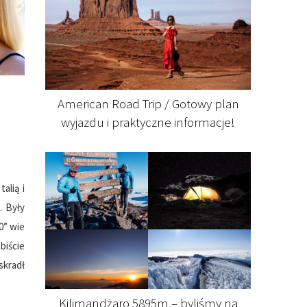
American Road Trip / Gotowy plan
wyjazdu i praktyczne informacje!
alią i
. Były
0” wie
biście
skradł
Kilimandżaro 5895m – byliśmy na