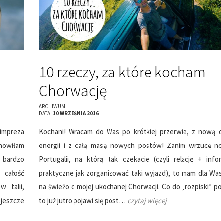
10 rzeczy, za które kocham
Chorwację
ARCHIWUM
DATA:
10 WRZEŚNIA 2016
impreza
Kochani! Wracam do Was po krótkiej przerwie, z nową
nowiłam
energii i z całą masą nowych postów! Zanim wrzucę n
 bardzo
Portugalii, na którą tak czekacie (czyli relację + info
 całość
praktyczne jak zorganizować taki wyjazd), to mam dla Wa
w talii,
na świeżo o mojej ukochanej Chorwacji. Co do „rozpiski” p
 jeszcze
to już jutro pojawi się post…
czytaj więcej