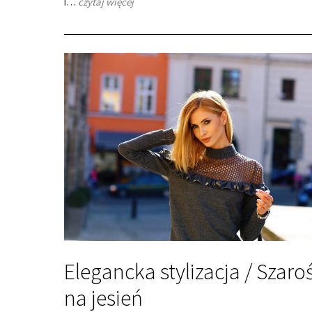
i…
czytaj więcej
Elegancka stylizacja / Szaro
na jesień