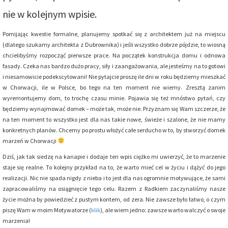
nie w kolejnym wpisie.
Pomijając kwestie formalne, planujemy spotkać się z architektem już na miejscu
(dlatego szukamy architekta z Dubrownika) i jeśli wszystko dobrze pójdzie, to wiosną
chcielibyśmy rozpocząć pierwsze prace. Na początek konstrukcja domu i odnowa
fasady. Czeka nas bardzo dużo pracy, siły i zaangażowania, ale jesteśmy na to gotowi
i niesamowicie podekscytowani! Nie pytajcie proszę ile dni w roku będziemy mieszkać
w Chorwacji, ile w Polsce, bo tego na ten moment nie wiemy. Zresztą zanim
wyremontujemy dom, to trochę czasu minie. Pojawia się też mnóstwo pytań, czy
będziemy wynajmować domek – może tak, może nie. Przyznam się Wam szczerze, że
na ten moment to wszystko jest dla nas takie nowe, świeże i szalone, że nie mamy
konkretnych planów. Chcemy po prostu włożyć całe serducho w to, by stworzyć domek
marzeń w Chorwacji
Dziś, jak tak siedzę na kanapie i dodaje ten wpis ciężko mi uwierzyć, że to marzenie
staje się realne. To kolejny przykład na to, że warto mieć cel w życiu i dążyć do jego
realizacji. Nic nie spada nigdy z nieba i to jest dla nas ogromnie motywujące, że sami
zapracowaliśmy na osiągnięcie tego celu. Razem z Radkiem zaczynaliśmy nasze
życie można by powiedzieć z pustym kontem, od zera. Nie zawsze było łatwo, o czym
piszę Wam w moim Motywatorze (
klik
), ale wiem jedno: zawsze warto walczyć o swoje
marzenia!