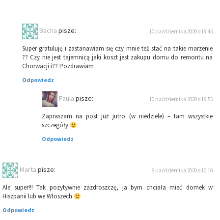
Bacha
pisze:
10 października 2020 o 18:45
Super gratuluję i zastanawiam się czy mnie też stać na takie marzenie
?? Czy nie jest tajemnicą jaki koszt jest zakupu domu do remontu na
Chorwacji i?? Pozdrawiam
Odpowiedz
Paula
pisze:
10 października 2020 o 19:55
Zapraszam na post już jutro (w niedziele) – tam wszystkie
szczegóły
Odpowiedz
Marta
pisze:
9 października 2020 o 10:16
Ale super!!! Tak pozytywnie zazdroszczę, ja bym chciała mieć domek w
Hiszpanii lub we Włoszech
Odpowiedz