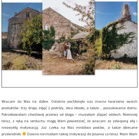
Wracam do Was na dobre. Ostatnio pochłonęło nas mocno tworzenie swoich
produktów: trzy dropy zdjęć z podróży, dwa ebooki, a także… poszukiwania domu.
Potrzebowałam chwilowej przerwy od bloga – musiałam złapać oddech. Niemniej
teraz, z ręką na serduchu mogę Wam powiedzieć, że wracam ze zdwojoną siłą i
niezwykłą motywacją. Już czeka na Was mnóstwo postów, a także obiecane
przewodniki
Dawno nie miałam takiej motywacji do pisania co teraz. Mam Wam