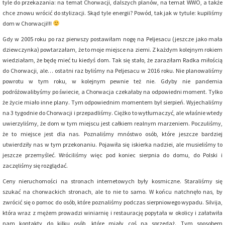
tyle do przekazania: na temat Chorwacji, dalszych planów, na temat WWO, a także
chce znowu wrócić do stylizacji. Skąd tyle energii? Powód, tak jak w tytule: kupiliśmy
dom w Chorwacji!!!
Gdy w 2005 roku po raz pierwszy postawiłam nogę na Peljesacu (jeszcze jako mała
dziewczynka) powtarzałam, że to moje miejsce na ziemi. Z każdym kolejnym rokiem
wiedziałam, że będę mieć tu kiedyś dom. Tak się stało, że zaraziłam Radka miłością
do Chorwacji, ale… ostatni raz byliśmy na Peljesacu w 2016 roku. Nie planowaliśmy
powrotu w tym roku, w kolejnym pewnie też nie. Gdyby nie pandemia
podróżowalibyśmy po świecie, a Chorwacja czekałaby na odpowiedni moment. Tylko
że życie miało inne plany. Tym odpowiednim momentem był sierpień. Wyjechaliśmy
na 3 tygodnie do Chorwacji i przepadliśmy. Ciężko to wytłumaczyć, ale właśnie wtedy
uwierzyliśmy, że dom w tym miejscu jest całkiem realnym marzeniem. Poczuliśmy,
że to miejsce jest dla nas. Poznaliśmy mnóstwo osób, które jeszcze bardziej
utwierdziły nas w tym przekonaniu. Pojawiła się iskierka nadziei, ale musieliśmy to
jeszcze przemyśleć. Wróciliśmy więc pod koniec sierpnia do domu, do Polski i
zaczęliśmy się rozglądać.
Ceny nieruchomości na stronach internetowych były kosmiczne. Staraliśmy się
szukać na chorwackich stronach, ale to nie to samo. W końcu natchnęło nas, by
zwrócić się o pomoc do osób, które poznaliśmy podczas sierpniowego wypadu. Silvija,
która wraz z mężem prowadzi winiarnię i restaurację popytała w okolicy i załatwiła
nam kontakty do kilku osób, które miały coś na sprzedaż. Tym sposobem