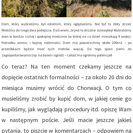
Dom, który wybraliśmy był ostatnim, który oglądaliśmy. Nie był to złoty strzał.
Mieliśmy do niego dwa podejścia. Dziś wiem, że jest to strzał w dziesiątkę! Wybraliśmy
dom w bardzo cichej i spokojnej mieścinie (w której na co dzień mieszkają 4 osoby).
Pośrodku winnic i bujnej roślinności. Dom ma powierzchnię około 200m2 – po
przeróbkach będzie mieć tych metrów więcej. Do tego sporo ziemi do
zagospodarowania (np. na basen i ogród) – całość ma ogromny potencjał!
Co teraz? Na ten moment czekamy jeszcze na
dopięcie ostatnich formalności – za około 20 dni do
miesiąca musimy wrócić do Chorwacji. O tym co
musieliśmy zrobić by kupić dom, w jakiej cenie go
kupiliśmy, jak wyglądają procedury itd. opiszę Wam
w następnym poście. Jeśli macie jeszcze jakieś
pytania, to piszcie w komentarzach – odpowiem na