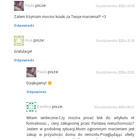
Paula
pisze:
9 października 2020 o 10:29
Zatem trzymam mocno kciuki za Twoje marzenia!!! <3
Odpowiedz
Asia
pisze:
9 października 2020 o 21:59
Gratulacje!
Odpowiedz
Paula
pisze:
9 października 2020 o 22:01
Dziękujemy!
Odpowiedz
Ewelina
pisze:
10 października 2020 o 09:17
Witam serdecznie.Czy można prosić link do artykułu nt
formalnosci , ceny zakupionej przez Państwa nieruchomości?
Jestem w podobnej sytuacji.Moim ogromnym marzeniem jest
zakup w przyszłości domu do remontu.Przeglądając oferty