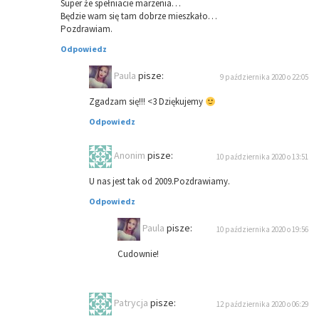
Super że spełniacie marzenia…
Będzie wam się tam dobrze mieszkało…
Pozdrawiam.
Odpowiedz
Paula
pisze:
9 października 2020 o 22:05
Zgadzam się!!! <3 Dziękujemy
Odpowiedz
Anonim
pisze:
10 października 2020 o 13:51
U nas jest tak od 2009.Pozdrawiamy.
Odpowiedz
Paula
pisze:
10 października 2020 o 19:56
Cudownie!
Patrycja
pisze:
12 października 2020 o 06:29