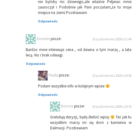
nie byłoby nic dziwnego,ale właśnie Peljesac mnie
zauroczył i Podobnie jak Pani poczułam,że to moje
miejsce na ziemi.Pozdrawiam
Odpowiedz
Anonim
pisze:
10 października 2020 o 11:44
Bardzo mnie interesuje cena , od dawna o tym marzę , a lata
lecą. No i brak odwagi .
Odpowiedz
Paula
pisze:
10 października 2020 o 19:56
Podam wszystkie info w kolejnym wpisie
Odpowiedz
Dorota
pisze:
10 października 2020 o 23:33
Gratuluję decyzji, będę śledzić wpisy
Też jak tu
wszystkim marzy mi się dom z kamienia w
Dalmacji. Pozdrawiam