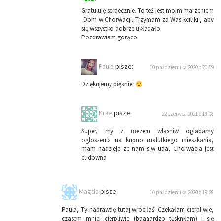
Gratuluję serdecznie. To też jest moim marzeniem
-Dom w Chorwacji. Trzymam za Was kciuki , aby
się wszystko dobrze układało.
Pozdrawiam gorąco.
Paula
pisze:
10 października 2020 o 20:59
Dziękujemy pięknie!
Krke
pisze:
22 czerwca 2021 o 18:08
Super, my z mezem wlasniw ogladamy
ogloszenia na kupno malutkiego mieszkania,
mam nadzieje ze nam siw uda, Chorwacja jest
cudowna
Magda
pisze:
10 października 2020 o 19:28
Paula, Ty naprawdę tutaj wróciłaś! Czekałam cierpliwie,
czasem mniej cierpliwie (baaaardzo tęskniłam) i się