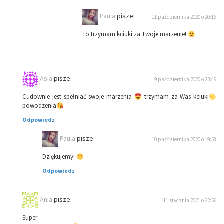
Paula
pisze:
11 października 2020 o 20:16
To trzymam kciuki za Twoje marzenie!
Asia
pisze:
9 października 2020 o 23:49
Cudownie jest spełniać swoje marzenia
trzymam za Was kciuki
powodzenia
Odpowiedz
Paula
pisze:
10 października 2020 o 19:58
Dziękujemy!
Odpowiedz
Ania
pisze:
11 stycznia 2021 o 22:56
Super