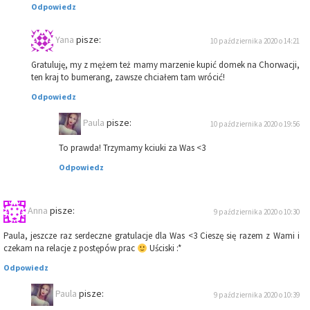
Odpowiedz
Yana
pisze:
10 października 2020 o 14:21
Gratuluję, my z mężem też mamy marzenie kupić domek na Chorwacji,
ten kraj to bumerang, zawsze chciałem tam wrócić!
Odpowiedz
Paula
pisze:
10 października 2020 o 19:56
To prawda! Trzymamy kciuki za Was <3
Odpowiedz
Anna
pisze:
9 października 2020 o 10:30
Paula, jeszcze raz serdeczne gratulacje dla Was <3 Cieszę się razem z Wami i
czekam na relacje z postępów prac
Uściski :*
Odpowiedz
Paula
pisze:
9 października 2020 o 10:39