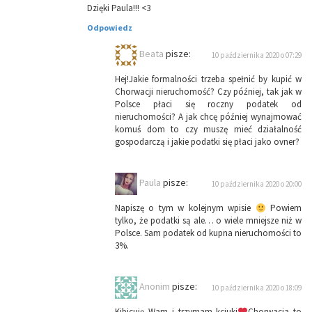
Dzięki Paula!!! <3
Odpowiedz
Beata
pisze:
10 października 2020 o 07:29
Hej!Jakie formalności trzeba spełnić by kupić w
Chorwacji nieruchomość? Czy później, tak jak w
Polsce płaci się roczny podatek od
nieruchomości? A jak chcę później wynajmować
komuś dom to czy muszę mieć działalność
gospodarczą i jakie podatki się płaci jako ovner?
Paula
pisze:
10 października 2020 o 20:00
Napiszę o tym w kolejnym wpisie
Powiem
tylko, że podatki są ale… o wiele mniejsze niż w
Polsce. Sam podatek od kupna nieruchomości to
3%.
Anonim
pisze:
10 października 2020 o 18:09
Kibicuję Wam i trzymam kciuki
Chorwacja to