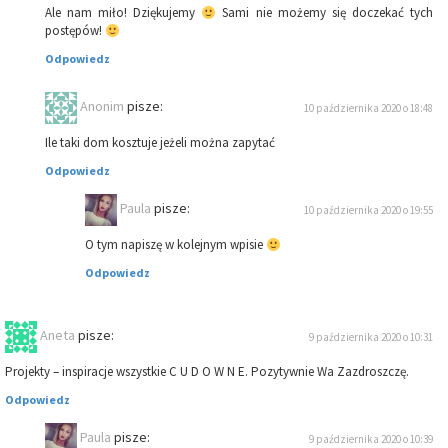
Ale nam miło! Dziękujemy
Sami nie możemy się doczekać tych
postępów!
Odpowiedz
Anonim
pisze:
10 października 2020 o 18:48
Ile taki dom kosztuje jeżeli można zapytać
Odpowiedz
Paula
pisze:
10 października 2020 o 19:55
O tym napiszę w kolejnym wpisie
Odpowiedz
Aneta
pisze:
9 października 2020 o 10:31
Projekty – inspiracje wszystkie C U D O W N E. Pozytywnie Wa Zazdroszczę.
Odpowiedz
Paula
pisze:
9 października 2020 o 10:39