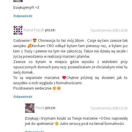
Dziękujemy!!! <3
Odpowiedz
Kasia Fojcik
pisze:
9 października 2020 o 10:58
Cudownie !
Chorwacja to też mój 2dom . Czuje się tam zawsze tak
swojsko
Kocham CRO odkąd byłam tam pierwszy raz, a bylam juz
tam z 7razy i pewnie na tym nie zakończę .Także nie dziwię się wcale i
życzę powodzenia w realizacji marzeń i planów.
Zawsze co byłam w miejscu gdzie wysoko z widokiem przy
opuszczonych domach parę razy powiedziałam że chciałabym mieć tu
swój domek .
To są wspaniałe marzenia
Chętnie później się dowiem jak to
wszystko u nich wyglada z formalnościami.
Pozdrawiam serdecznie
Odpowiedz
Paula
pisze:
9 października 2020 o 11:18
Dziękuję i trzymam kciuki za Twoje marzenie <3 Ono naprawdę
jest do spełnienia!
Jutro wrzucę post na temat formalności.
Odpowiedz