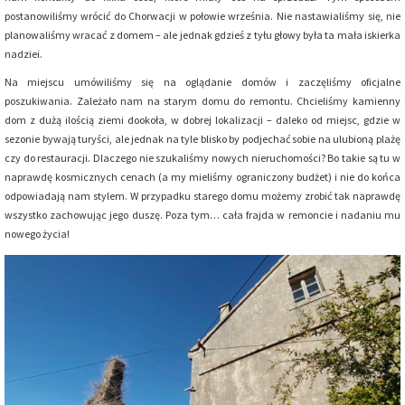
postanowiliśmy wrócić do Chorwacji w połowie września. Nie nastawialiśmy się, nie
planowaliśmy wracać z domem – ale jednak gdzieś z tyłu głowy była ta mała iskierka
nadziei.
Na miejscu umówiliśmy się na oglądanie domów i zaczęliśmy oficjalne
poszukiwania. Zależało nam na starym domu do remontu. Chcieliśmy kamienny
dom z dużą ilością ziemi dookoła, w dobrej lokalizacji – daleko od miejsc, gdzie w
sezonie bywają turyści, ale jednak na tyle blisko by podjechać sobie na ulubioną plażę
czy do restauracji. Dlaczego nie szukaliśmy nowych nieruchomości? Bo takie są tu w
naprawdę kosmicznych cenach (a my mieliśmy ograniczony budżet) i nie do końca
odpowiadają nam stylem. W przypadku starego domu możemy zrobić tak naprawdę
wszystko zachowując jego duszę. Poza tym… cała frajda w remoncie i nadaniu mu
nowego życia!