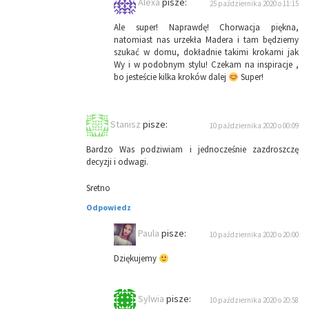
Alexa
pisze:
25 października 2020 o 11:15
Ale super! Naprawdę! Chorwacja piękna,
natomiast nas urzekła Madera i tam będziemy
szukać w domu, dokładnie takimi krokami jak
Wy i w podobnym stylu! Czekam na inspiracje ,
bo jesteście kilka kroków dalej
Super!
Stanisz
pisze:
10 października 2020 o 00:09
Bardzo Was podziwiam i jednocześnie zazdroszczę
decyzji i odwagi.
Sretno
Odpowiedz
Paula
pisze:
10 października 2020 o 20:00
Dziękujemy
Sylwia
pisze:
10 października 2020 o 20:58