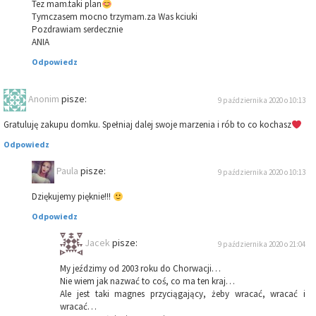
Tez mam.taki plan
Tymczasem mocno trzymam.za Was kciuki
Pozdrawiam serdecznie
ANIA
Odpowiedz
Anonim
pisze:
9 października 2020 o 10:13
Gratuluję zakupu domku. Spełniaj dalej swoje marzenia i rób to co kochasz
Odpowiedz
Paula
pisze:
9 października 2020 o 10:13
Dziękujemy pięknie!!!
Odpowiedz
Jacek
pisze:
9 października 2020 o 21:04
My jeździmy od 2003 roku do Chorwacji…
Nie wiem jak nazwać to coś, co ma ten kraj…
Ale jest taki magnes przyciągający, żeby wracać, wracać i
wracać…