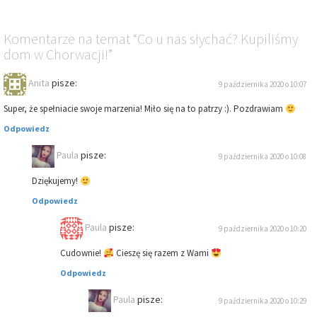
Komentarze
na temat
“Co u nas słychać? Kupiliśmy
dom w Chorwacji!”
Anita
pisze:
9 października 2020 o 10:07
Super, że spełniacie swoje marzenia! Miło się na to patrzy :). Pozdrawiam
Odpowiedz
Paula
pisze:
9 października 2020 o 10:08
Dziękujemy!
Odpowiedz
Paula
pisze:
9 października 2020 o 10:20
Cudownie!
Cieszę się razem z Wami
Odpowiedz
Paula
pisze:
9 października 2020 o 10:29