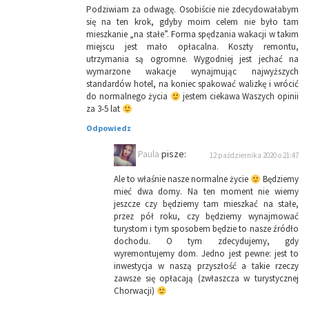
Podziwiam za odwagę. Osobiście nie zdecydowałabym
się na ten krok, gdyby moim celem nie było tam
mieszkanie „na stałe”. Forma spędzania wakacji w takim
miejscu jest mało opłacalna. Koszty remontu,
utrzymania są ogromne. Wygodniej jest jechać na
wymarzone wakacje wynajmując najwyższych
standardów hotel, na koniec spakować walizkę i wrócić
do normalnego życia
jestem ciekawa Waszych opinii
za 3-5 lat
Odpowiedz
Paula
pisze:
12 października 2020 o 21:47
Ale to właśnie nasze normalne życie
Będziemy
mieć dwa domy. Na ten moment nie wiemy
jeszcze czy będziemy tam mieszkać na stałe,
przez pół roku, czy będziemy wynajmować
turystom i tym sposobem będzie to nasze źródło
dochodu. O tym zdecydujemy, gdy
wyremontujemy dom. Jedno jest pewne: jest to
inwestycja w naszą przyszłość a takie rzeczy
zawsze się opłacają (zwłaszcza w turystycznej
Chorwacji)