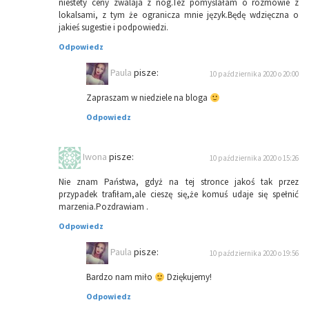
niestety ceny zwalaja z nóg.Tez pomyślałam o rozmowie z
lokalsami, z tym że ogranicza mnie język.Będę wdzięczna o
jakieś sugestie i podpowiedzi.
Odpowiedz
Paula
pisze:
10 października 2020 o 20:00
Zapraszam w niedziele na bloga
Odpowiedz
Iwona
pisze:
10 października 2020 o 15:26
Nie znam Państwa, gdyż na tej stronce jakoś tak przez
przypadek trafiłam,ale cieszę się,że komuś udaje się spełnić
marzenia.Pozdrawiam .
Odpowiedz
Paula
pisze:
10 października 2020 o 19:56
Bardzo nam miło
Dziękujemy!
Odpowiedz