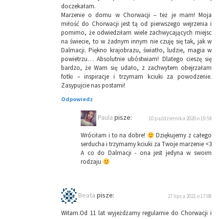
doczekałam.
Marzenie o domu w Chorwacji – też je mam! Moja
miłość do Chorwacji jest tą od pierwszego wejrzenia i
pomimo, że odwiedziłam wiele zachwycających miejsc
na świecie, to w żadnym innym nie czuję się tak, jak w
Dalmacji. Piękno krajobrazu, światło, ludzie, magia w
powietrzu… Absolutnie ubóstwiam! Dlatego cieszę się
bardzo, że Wam się udało, z zachwytem obejrzałam
fotki – inspiracje i trzymam kciuki za powodzenie.
Zasypujcie nas postami!
Odpowiedz
Paula
pisze:
10 października 2020 o 19:54
Wróciłam i to na dobre!
Dziękujemy z całego
serducha i trzymamy kciuki za Twoje marzenie <3
A co do Dalmacji - ona jest jedyna w swoim
rodzaju
Beata
pisze:
27 lipca 2021 o 17:08
Witam.Od 11 lat wyjeżdżamy regularnie do Chorwacji i