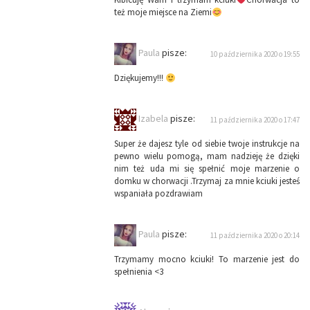
też moje miejsce na Ziemi
Paula
pisze:
10 października 2020 o 19:55
Dziękujemy!!!
Izabela
pisze:
11 października 2020 o 17:47
Super że dajesz tyle od siebie twoje instrukcje na
pewno wielu pomogą, mam nadzieję że dzięki
nim też uda mi się spełnić moje marzenie o
domku w chorwacji .Trzymaj za mnie kciuki jesteś
wspaniała pozdrawiam
Paula
pisze:
11 października 2020 o 20:14
Trzymamy mocno kciuki! To marzenie jest do
spełnienia <3