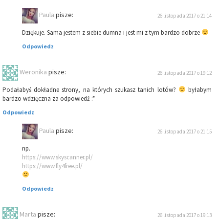
Paula
pisze:
26 listopada 2017 o 21:14
Dziękuje. Sama jestem z siebie dumna i jest mi z tym bardzo dobrze
Odpowiedz
Weronika
pisze:
26 listopada 2017 o 19:12
Podałabyś dokładne strony, na których szukasz tanich lotów?
byłabym
bardzo wdzięczna za odpowiedź :*
Odpowiedz
Paula
pisze:
26 listopada 2017 o 21:15
np.
https://www.skyscanner.pl/
https://www.fly4free.pl/
Odpowiedz
Marta
pisze:
26 listopada 2017 o 19:13