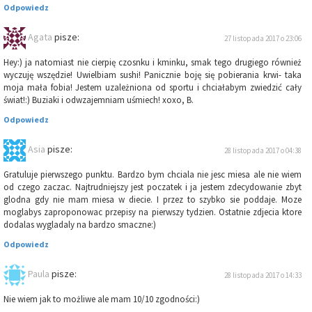
Odpowiedz
Agata
pisze:
27 listopada 2017 o 23:06
Hey:) ja natomiast nie cierpię czosnku i kminku, smak tego drugiego również
wyczuję wszędzie! Uwielbiam sushi! Panicznie boję się pobierania krwi- taka
moja mała fobia! Jestem uzależniona od sportu i chciałabym zwiedzić cały
świat!:) Buziaki i odwzajemniam uśmiech! xoxo, B.
Odpowiedz
Asia
pisze:
28 listopada 2017 o 04:38
Gratuluje pierwszego punktu. Bardzo bym chciala nie jesc miesa ale nie wiem
od czego zaczac. Najtrudniejszy jest poczatek i ja jestem zdecydowanie zbyt
glodna gdy nie mam miesa w diecie. I przez to szybko sie poddaje. Moze
moglabys zaproponowac przepisy na pierwszy tydzien. Ostatnie zdjecia ktore
dodalas wygladaly na bardzo smaczne:)
Odpowiedz
Paula
pisze:
28 listopada 2017 o 14:33
Nie wiem jak to możliwe ale mam 10/10 zgodności:)