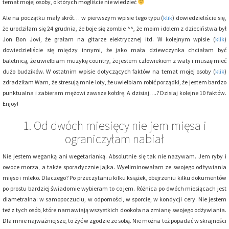
temat mojej osoby, o których mogliście nie wiedzieć
Ale na początku mały skrót… w pierwszym wpisie tego typu (
klik
) dowiedzieliście się,
że urodziłam się 24 grudnia, że boje się zombie ^^, że moim idolem z dzieciństwa był
Jon Bon Jovi, że grałam na gitarze elektrycznej itd. W kolejnym wpisie (
klik
)
dowiedzieliście się między innymi, że jako mała dziewczynka chciałam być
baletnicą, że uwielbiam muzykę country, że jestem człowiekiem z waty i muszę mieć
dużo budzików. W ostatnim wpisie dotyczących faktów na temat mojej osoby (
klik
)
zdradziłam Wam, że stresują mnie loty, że uwielbiam robić porządki, że jestem bardzo
punktualna i zabieram mężowi zawsze kołdrę. A dzisiaj….? Dzisiaj kolejne 10 faktów.
Enjoy!
1. Od dwóch miesięcy nie jem mięsa i
ograniczyłam nabiał
Nie jestem weganką ani wegetarianką. Absolutnie się tak nie nazywam. Jem ryby i
owoce morza, a także sporadycznie jajka. Wyeliminowałam ze swojego odżywiania
mięso i mleko. Dlaczego? Po przeczytaniu kilku książek, obejrzeniu kilku dokumentów
po prostu bardziej świadomie wybieram to co jem. Różnica po dwóch miesiącach jest
diametralna: w samopoczuciu, w odporności, w sporcie, w kondycji cery. Nie jestem
też z tych osób, które namawiają wszystkich dookoła na zmianę swojego odżywiania.
Dla mnie najważniejsze, to żyć w zgodzie ze sobą. Nie można też popadać w skrajności