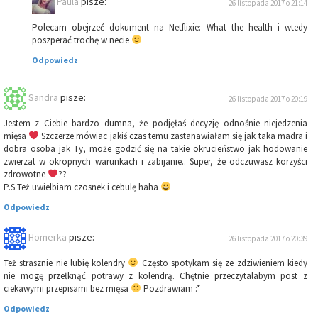
Paula
pisze:
26 listopada 2017 o 21:14
Polecam obejrzeć dokument na Netflixie: What the health i wtedy
poszperać trochę w necie
Odpowiedz
Sandra
pisze:
26 listopada 2017 o 20:19
Jestem z Ciebie bardzo dumna, że podjęłaś decyzję odnośnie niejedzenia
mięsa
Szczerze mówiac jakiś czas temu zastanawiałam się jak taka madra i
dobra osoba jak Ty, może godzić się na takie okrucieństwo jak hodowanie
zwierzat w okropnych warunkach i zabijanie.. Super, że odczuwasz korzyści
zdrowotne
??
P.S Też uwielbiam czosnek i cebulę haha
Odpowiedz
Homerka
pisze:
26 listopada 2017 o 20:39
Też strasznie nie lubię kolendry
Często spotykam się ze zdziwieniem kiedy
nie mogę przełknąć potrawy z kolendrą. Chętnie przeczytalabym post z
ciekawymi przepisami bez mięsa
Pozdrawiam :*
Odpowiedz