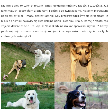
Dla mnie pies, to członek rodziny. Wnosi do domu mnóstwo radości i szczęścia. Już
jako maluch obcowałam z psiakami i ogólnie ze zwierzakami. Naszym pierwszym
psiakiem był Max – mały, czarny jamnik. Gdy przeprowadziliśmy się z rodzicami z
bloku do domku pojawiły się dwa kolejne psiaki: Cwaniak i Baja. Damę z ostatniego
zdjęcia dobrze znacie – to Boja <3 Nasz skarb, nasza kanapowa kruszynka ^^ Każdy
psiak zajmuje w moim sercu swoje miejsce i nie wyobrażam sobie życia bez tych
cudownych zwierząt <3