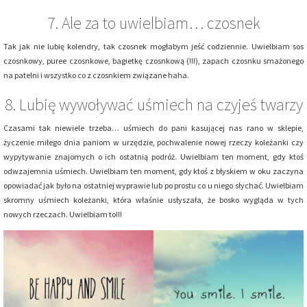
7. Ale za to uwielbiam… czosnek
Tak jak nie lubię kolendry, tak czosnek mogłabym jeść codziennie. Uwielbiam sos
czosnkowy, puree czosnkowe, bagietkę czosnkową (!!!), zapach czosnku smażonego
na patelni i wszystko co z czosnkiem związane haha.
8. Lubię wywoływać uśmiech na czyjeś twarzy
Czasami tak niewiele trzeba… uśmiech do pani kasującej nas rano w sklepie,
życzenie miłego dnia paniom w urzędzie, pochwalenie nowej rzeczy koleżanki czy
wypytywanie znajomych o ich ostatnią podróż. Uwielbiam ten moment, gdy ktoś
odwzajemnia uśmiech. Uwielbiam ten moment, gdy ktoś z błyskiem w oku zaczyna
opowiadać jak było na ostatniej wyprawie lub po prostu co u niego słychać. Uwielbiam
skromny uśmiech koleżanki, która właśnie usłyszała, że bosko wygląda w tych
nowych rzeczach. Uwielbiam to!!!