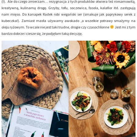
(!). Ale do czego zmierzam… rezygnacja z tych produktów otwiera też niesamowitą,
kreatywną, kulinarną drogę. Grzyby, tofu, soczewica, fasola, kalafior itd. zastępują
nam mięso. Do kanapek Radek robi wegański ser (smakuje jak paprykowy serek z
kubeczka!). Zamiast masła używamy awokado ,a wszelkie potrawy smażymy na
oleju ryżowym. To wcale nie jest taki trudne, drogie czy czasochłonne
Jest mi z tym
bardzo dobrze i ciesze się, że podjęłam taką decyzję.