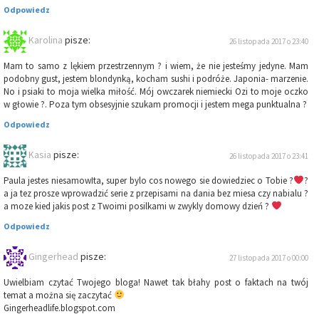
Odpowiedz
Karolina
pisze:
26 listopada 2017 o 23:40
Mam to samo z lękiem przestrzennym ? i wiem, że nie jesteśmy jedyne. Mam
podobny gust, jestem blondynką, kocham sushi i podróże. Japonia- marzenie.
No i psiaki to moja wielka miłość. Mój owczarek niemiecki Ozi to moje oczko
w głowie ?. Poza tym obsesyjnie szukam promocji i jestem mega punktualna ?
Odpowiedz
Kasia
pisze:
26 listopada 2017 o 23:41
Paula jestes niesamowIta, super bylo cos nowego sie dowiedziec o Tobie ?
?
a ja tez prosze wprowadzić serie z przepisami na dania bez miesa czy nabialu ?
a moze kied jakis post z Twoimi posilkami w zwykly domowy dzień ?
Odpowiedz
Gingerhead
pisze:
27 listopada 2017 o 00:00
Uwielbiam czytać Twojego bloga! Nawet tak błahy post o faktach na twój
temat a można się zaczytać
Gingerheadlife.blogspot.com