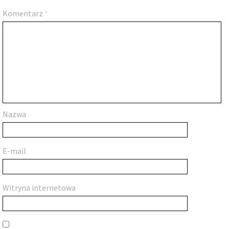
Komentarz
*
Nazwa
E-mail
Witryna internetowa