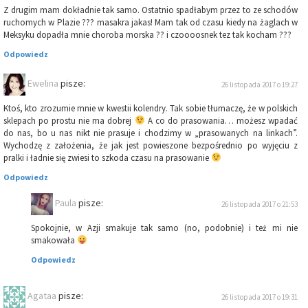
Z drugim mam dokładnie tak samo. Ostatnio spadłabym przez to ze schodów
ruchomych w Plazie ??? masakra jakas! Mam tak od czasu kiedy na żaglach w
Meksyku dopadła mnie choroba morska ?? i czoooosnek tez tak kocham ???
Odpowiedz
Ewelina
pisze:
26 listopada 2017 o 19:27
Ktoś, kto zrozumie mnie w kwestii kolendry. Tak sobie tłumaczę, że w polskich
sklepach po prostu nie ma dobrej
A co do prasowania… możesz wpadać
do nas, bo u nas nikt nie prasuje i chodzimy w „prasowanych na linkach”.
Wychodzę z założenia, że jak jest powieszone bezpośrednio po wyjęciu z
pralki i ładnie się zwiesi to szkoda czasu na prasowanie
Odpowiedz
Paula
pisze:
26 listopada 2017 o 21:53
Spokojnie, w Azji smakuje tak samo (no, podobnie) i też mi nie
smakowała
Odpowiedz
Agataa
pisze:
26 listopada 2017 o 19:31