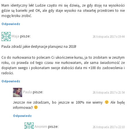
Mam identyczny lek! Ludzie często mi się dziwią, ze gdy stoję na wysokości
gdzie są barierki jest OK, ale gdy staje wysoko na otwartej przestrzeni to nie
mogę kroku zrobić.
Odpowiedz
Maja
pisze:
26 listopada 2017 o 19:44
Paula zdradź jakie destynacje planujesz na 2018!
Co do nurkowania to polecam Ci ukończenie kursu, ja to zrobiłam w zeszłym
roku, co prawda od tego czasu nie nurkowałam, ale sama świadomość że
dopięłam swego i pokonałam swoje słabości dała mi +100 do zadowolenia i
radości.
Odpowiedz
Paula
pisze:
26 listopada 2017 o 21:54
Jeszcze nie zdradzam, bo jeszcze w 100% nie wiemy
Ale będę
informować!
Odpowiedz
Anonim
pisze:
26 listopada 2017 o 22:10