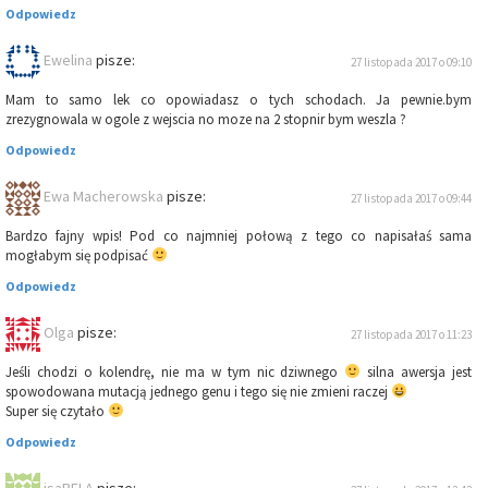
Odpowiedz
Ewelina
pisze:
27 listopada 2017 o 09:10
Mam to samo lek co opowiadasz o tych schodach. Ja pewnie.bym
zrezygnowala w ogole z wejscia no moze na 2 stopnir bym weszla ?
Odpowiedz
Ewa Macherowska
pisze:
27 listopada 2017 o 09:44
Bardzo fajny wpis! Pod co najmniej połową z tego co napisałaś sama
mogłabym się podpisać
Odpowiedz
Olga
pisze:
27 listopada 2017 o 11:23
Jeśli chodzi o kolendrę, nie ma w tym nic dziwnego
silna awersja jest
spowodowana mutacją jednego genu i tego się nie zmieni raczej
Super się czytało
Odpowiedz