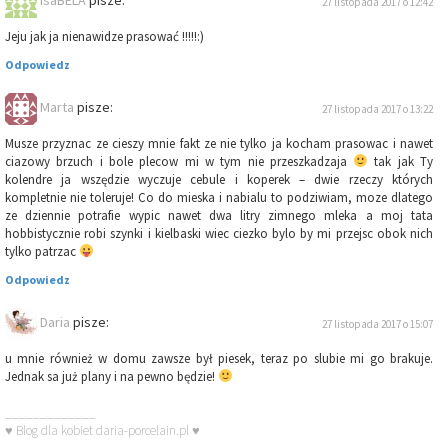
isaBELA
pisze:
27 listopada 2017 o 12:42
Jeju jak ja nienawidze prasować !!!!!:)
Odpowiedz
Marta
pisze:
27 listopada 2017 o 13:22
Musze przyznac ze cieszy mnie fakt ze nie tylko ja kocham prasowac i nawet
ciazowy brzuch i bole plecow mi w tym nie przeszkadzaja
tak jak Ty
kolendre ja wszędzie wyczuje cebule i koperek – dwie rzeczy których
kompletnie nie toleruje! Co do mieska i nabialu to podziwiam, moze dlatego
ze dziennie potrafie wypic nawet dwa litry zimnego mleka a moj tata
hobbistycznie robi szynki i kielbaski wiec ciezko bylo by mi przejsc obok nich
tylko patrzac
Odpowiedz
Daria
pisze:
27 listopada 2017 o 15:07
u mnie również w domu zawsze był piesek, teraz po slubie mi go brakuje.
Jednak sa już plany i na pewno będzie!
_____________
♥ Blog dla kobiet daria-porcelain.pl ♥