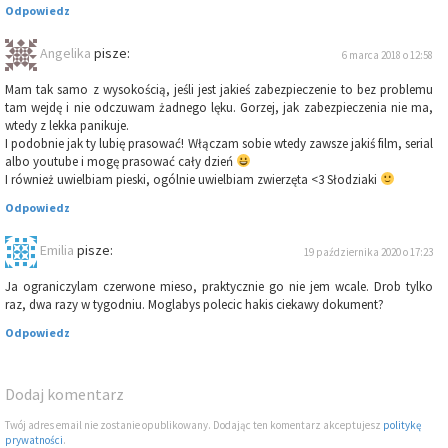
Odpowiedz
Angelika
pisze:
6 marca 2018 o 12:58
Mam tak samo z wysokością, jeśli jest jakieś zabezpieczenie to bez problemu
tam wejdę i nie odczuwam żadnego lęku. Gorzej, jak zabezpieczenia nie ma,
wtedy z lekka panikuje.
I podobnie jak ty lubię prasować! Włączam sobie wtedy zawsze jakiś film, serial
albo youtube i mogę prasować cały dzień
I również uwielbiam pieski, ogólnie uwielbiam zwierzęta <3 Słodziaki
Odpowiedz
Emilia
pisze:
19 października 2020 o 17:23
Ja ograniczylam czerwone mieso, praktycznie go nie jem wcale. Drob tylko
raz, dwa razy w tygodniu. Moglabys polecic hakis ciekawy dokument?
Odpowiedz
Dodaj komentarz
Twój adres email nie zostanie opublikowany. Dodając ten komentarz akceptujesz
politykę
prywatności
.