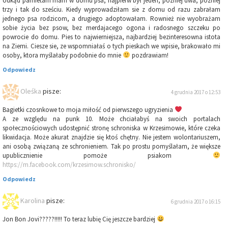
odkąd pamietam mam w domu psa, najpierw był jeden, pozniej dwa, pozniej
trzy i tak do sześciu. Kiedy wyprowadziłam sie z domu od razu zabrałam
jednego psa rodzicom, a drugiego adoptowałam. Rownież nie wyobrażam
sobie życia bez psow, bez merdajacego ogona i radosnego szczeku po
powrocie do domu. Pies to najwierniejsza, najbardziej bezinteresowna istota
na Ziemi. Ciesze sie, ze wspomniałaś o tych pieskach we wpisie, brakowało mi
osoby, ktora myślałaby podobnie do mnie
pozdrawiam!
Odpowiedz
Oleśka
pisze:
4 grudnia 2017 o 12:53
Bagietki czosnkowe to moja miłość od pierwszego ugryzienia
A ze względu na punk 10. Może chciałabyś na swoich portalach
społecznościowych udostępnić stronę schroniska w Krzesimowie, które czeka
likwidacja. Może akurat znajdzie się ktoś chętny. Nie jestem wolontariuszem,
ani osobą związaną ze schronieniem. Tak po prostu pomyślałam, że większe
upublicznienie pomoże psiakom
https://m.facebook.com/krzesimow.schronisko/
Odpowiedz
Karolina
pisze:
6 grudnia 2017 o 16:15
Jon Bon Jovi?????!!!!! To teraz lubię Cię jeszcze bardziej