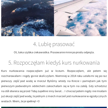
4. Lubię prasować
Ot, taka szybka ciekawostka. Prasowanie mnie po prostu odpręża.
5. Rozpoczęłam kiedyś kurs nurkowania
Kurs nurkowania rozpoczęłam już w liceum. Rozpoczęłam, ale potem się
rozchorowałam i nigdy go nie skończyłam. Niemniej w 2014 roku udało mi się po raz
pierwszy zejść pod wodę w morzu! Byliśmy wtedy na Krecie i pamiętam jak tym
pierwszym podwodnym oddechem zakochałam się w tym na zabój. Gdy schodzisz
na dół otwiera się przed Tobą zupełnie inny świat… I chociaż potem nigdy nie miałam
już okazji zejść pod wodę, to jednym z moich marzeń jest nurkowanie w egzotycznych
wodach. Wiem, że je spełnię! <3