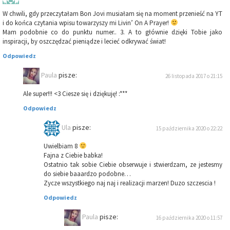
W chwili, gdy przeczytałam Bon Jovi musiałam się na moment przenieść na YT
i do końca czytania wpisu towarzyszy mi Livin’ On A Prayer!
Mam podobnie co do punktu numer.. 3. A to głównie dzięki Tobie jako
inspiracji, by oszczędzać pieniądze i lecieć odkrywać świat!
Odpowiedz
Paula
pisze:
26 listopada 2017 o 21:15
Ale super!!! <3 Ciesze się i dziękuję! :***
Odpowiedz
Ula
pisze:
15 października 2020 o 22:22
Uwielbiam 8
Fajna z Ciebie babka!
Ostatnio tak sobie Ciebie obserwuje i stwierdzam, ze jestesmy
do siebie baaardzo podobne…
Zycze wszystkiego naj naj i realizacji marzen! Duzo szczescia !
Odpowiedz
Paula
pisze:
16 października 2020 o 11:57