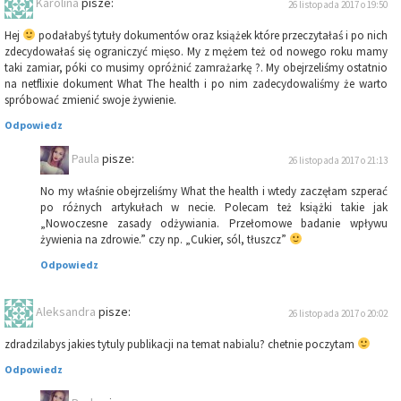
Karolina
pisze:
26 listopada 2017 o 19:50
Hej
podałabyś tytuły dokumentów oraz książek które przeczytałaś i po nich
zdecydowałaś się ograniczyć mięso. My z mężem też od nowego roku mamy
taki zamiar, póki co musimy opróżnić zamrażarkę ?. My obejrzeliśmy ostatnio
na netflixie dokument What The health i po nim zadecydowaliśmy że warto
spróbować zmienić swoje żywienie.
Odpowiedz
Paula
pisze:
26 listopada 2017 o 21:13
No my właśnie obejrzeliśmy What the health i wtedy zaczęłam szperać
po różnych artykułach w necie. Polecam też książki takie jak
„Nowoczesne zasady odżywiania. Przełomowe badanie wpływu
żywienia na zdrowie.” czy np. „Cukier, sól, tłuszcz”
Odpowiedz
Aleksandra
pisze:
26 listopada 2017 o 20:02
zdradzilabys jakies tytuly publikacji na temat nabialu? chetnie poczytam
Odpowiedz