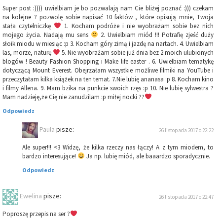
Super post :)))) uwielbiam je bo pozwalają nam Cie bliżej poznać :))) czekam
na kolejne ? pozwolę sobie napisać 10 faktów , które opisują mnie, Twoja
stała czytelniczkę
1. Kocham podróże i nie wyobrażam sobie bez nich
mojego życia. Nadają mu sens
2. Uwielbiam miód !!! Potrafię zjeść duży
słoik miodu w miesiąc :p 3. Kocham góry zimą i jazdę na nartach. 4. Uwielbiam
las, morze, naturę
5. Nie wyobrażam sobie już dnia bez 2 moich ulubionych
blogów ! Beauty Fashion Shopping i Make life easter . 6. Uwielbiam tematykę
dotyczącą Mount Everest. Obejrzałam wszystkie możliwe filmiki na YouTube i
przeczytałam kilka książek na ten temat. 7.Nie lubię ananasa :p 8. Kocham kino
i filmy Allena. 9. Mam bzika na punkcie swoich rzęs :p 10. Nie lubię sylwestra ?
Mam nadzieję,że Cię nie zanudzilam :p miłej nocki ??
Odpowiedz
Paula
pisze:
26 listopada 2017 o 22:22
Ale super!!! <3 Widzę, że kilka rzeczy nas łączy! A z tym miodem, to
bardzo interesujące!
Ja np. lubię miód, ale baaardzo sporadycznie.
Odpowiedz
Ewelina
pisze:
26 listopada 2017 o 22:47
Poproszę przepis na ser ?