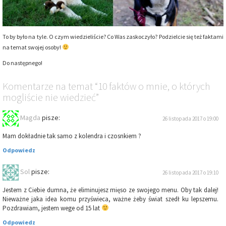
To by było na tyle. O czym wiedzieliście? Co Was zaskoczyło? Podzielcie się też faktami
na temat swojej osoby!
Do następnego!
Komentarze
na temat
“10 faktów o mnie, o których
mogliście nie wiedzieć”
Magda
pisze:
26 listopada 2017 o 19:00
Mam dokładnie tak samo z kolendra i czosnkiem ?
Odpowiedz
Sol
pisze:
26 listopada 2017 o 19:10
Jestem z Ciebie dumna, że eliminujesz mięso ze swojego menu. Oby tak dalej!
Nieważne jaka idea komu przyświeca, ważne żeby świat szedł ku lepszemu.
Pozdrawiam, jestem wege od 15 lat
Odpowiedz