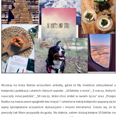
Wczoraj na Insta Stories wrzuciłam ankietę, gdzie to Wy mieliście zdecydować o
kolejności publikacji czterech różnych wpisów. „10 faktów o mnie”, „5 rzeczy, których
nauczyły mnie podróże”, „50 rzeczy, które chce zrobić w swoim życiu” oraz „Przepis
Radka na nowoczesne spaghetti bez mięsa”. I właśnie w takiej kolejności pojawią się te
wpisy (przeplatane oczywiście stylizacjami i innymi tematami). Ciesze się, że te
pomysły tak Wam przypadły do gustu. No dobrze, zatem dzisiaj kolejne 10 faktów na