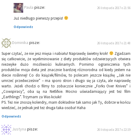
Paula
pisze:
26 listopada 2017 o 21:56
Już niedługo pierwszy przepis!
Odpowiedz
Dominika
pisze:
26 listopada 2017 o 21:48
Super czytać, że nie jesz mięsa i nabiału! Naprawdę świetny krok!
Zgadzam
się całkowicie, że wyeliminowanie z diety produktów odzwierzęcych otwiera
niezwyke dużo możliwości kulinarnych. Pomimo ograniczenia tych
produktów moja dieta jest znacznie bardziej różnorodna od kiedy jestem na
diecie roślinnej! Co do książek/filmów, to polecam jeszcze książkę „Jak nie
umrzeć przedwcześnie” – ma sporo stron i długo się ja czyta, ale naprawdę
warto. Jeżeli chodzi o filmy to zobaczcie koniecznie „Forks Over Knives” i
„Cowspiracy”, oba są na Netlifxie. Mocno uświadamiający jest też film
„Earthlings”. Trzymam za Was kciuki!
PS. Też nie znoszę kolendry, mam dokładnie tak samo jak Ty, dobrze w końcu
wiedzieć, że jednak jest też druga taka osoba! Haha
Odpowiedz
Justyna
pisze:
26 listopada 2017 o 22:19