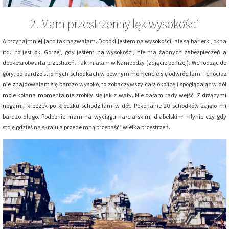
2. Mam przestrzenny lęk wysokości
A przynajmniej ja to tak nazwałam. Dopóki jestem na wysokości, ale są barierki, okna
itd., to jest ok. Gorzej, gdy jestem na wysokości, nie ma żadnych zabezpieczeń a
dookoła otwarta przestrzeń. Tak miałam w Kambodży (zdjęcie poniżej). Wchodząc do
góry, po bardzo stromych schodkach w pewnym momencie się odwróciłam. I chociaż
nie znajdowałam się bardzo wysoko, to zobaczywszy całą okolicę i spoglądając w dół
moje kolana momentalnie zrobiły się jak z waty. Nie dałam rady wejść. Z drżącymi
nogami, kroczek po kroczku schodziłam w dół. Pokonanie 20 schodków zajęło mi
bardzo długo. Podobnie mam na wyciągu narciarskim, diabelskim młynie czy gdy
stoję gdzieś na skraju a przede mną przepaść i wielka przestrzeń.