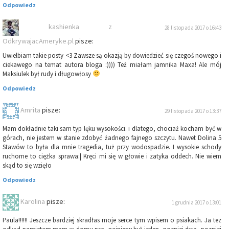
Odpowiedz
kashienka z
28 listopada 2017 o 16:43
OdkrywajacAmeryke.pl
pisze:
Uwielbiam takie posty <3 Zawsze są okazją by dowiedzieć się czegoś nowego i
ciekawego na temat autora bloga :)))) Też miałam jamnika Maxa! Ale mój
Maksiulek był rudy i długowłosy
Odpowiedz
Amrita
pisze:
29 listopada 2017 o 13:37
Mam dokładnie taki sam typ lęku wysokości. i dlatego, chociaż kocham być w
górach, nie jestem w stanie zdobyć żadnego fajnego szczytu. Nawet Dolina 5
Stawów to była dla mnie tragedia, tuż przy wodospadzie. I wysokie schody
ruchome to ciężka sprawa:| Kręci mi się w głowie i zatyka oddech. Nie wiem
skąd to się wzięło
Odpowiedz
Karolina
pisze:
1 grudnia 2017 o 13:01
Paula!!!!!! Jeszcze bardziej skradłas moje serce tym wpisem o psiakach. Ja tez