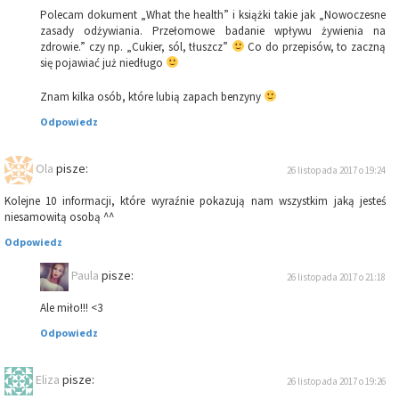
Polecam dokument „What the health” i książki takie jak „Nowoczesne
zasady odżywiania. Przełomowe badanie wpływu żywienia na
zdrowie.” czy np. „Cukier, sól, tłuszcz”
Co do przepisów, to zaczną
się pojawiać już niedługo
Znam kilka osób, które lubią zapach benzyny
Odpowiedz
Ola
pisze:
26 listopada 2017 o 19:24
Kolejne 10 informacji, które wyraźnie pokazują nam wszystkim jaką jesteś
niesamowitą osobą ^^
Odpowiedz
Paula
pisze:
26 listopada 2017 o 21:18
Ale miło!!! <3
Odpowiedz
Eliza
pisze:
26 listopada 2017 o 19:26