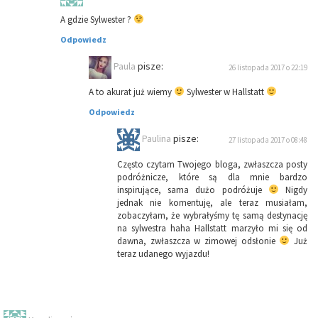
A gdzie Sylwester ?
Odpowiedz
Paula
pisze:
26 listopada 2017 o 22:19
A to akurat już wiemy
Sylwester w Hallstatt
Odpowiedz
Paulina
pisze:
27 listopada 2017 o 08:48
Często czytam Twojego bloga, zwłaszcza posty
podróżnicze, które są dla mnie bardzo
inspirujące, sama dużo podróżuje
Nigdy
jednak nie komentuję, ale teraz musiałam,
zobaczyłam, że wybrałyśmy tę samą destynację
na sylwestra haha Hallstatt marzyło mi się od
dawna, zwłaszcza w zimowej odsłonie
Już
teraz udanego wyjazdu!