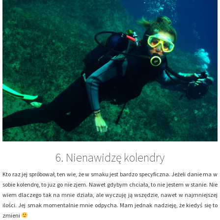
6. Nienawidzę kolendry
Kto raz jej spróbował, ten wie, że w smaku jest bardzo specyficzna. Jeżeli danie ma w
sobie kolendrę, to juz go nie zjem. Nawet gdybym chciała, to nie jestem w stanie. Nie
wiem dlaczego tak na mnie działa, ale wyczuję ją wszędzie, nawet w najmniejszej
ilości. Jej smak momentalnie mnie odpycha. Mam jednak nadzieję, że kiedyś się to
zmieni