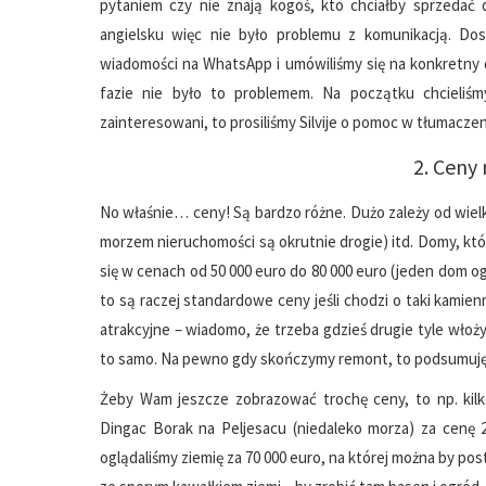
pytaniem czy nie znają kogoś, kto chciałby sprzedać d
angielsku więc nie było problemu z komunikacją. Dos
wiadomości na WhatsApp i umówiliśmy się na konkretny d
fazie nie było to problemem. Na początku chcieliś
zainteresowani, to prosiliśmy Silvije o pomoc w tłumaczen
2. Ceny
No właśnie… ceny! Są bardzo różne. Dużo zależy od wielk
morzem nieruchomości są okrutnie drogie) itd. Domy, któ
się w cenach od 50 000 euro do 80 000 euro (jeden dom ogl
to są raczej standardowe ceny jeśli chodzi o taki kamie
atrakcyjne – wiadomo, że trzeba gdzieś drugie tyle włoż
to samo. Na pewno gdy skończymy remont, to podsumuję
Żeby Wam jeszcze zobrazować trochę ceny, to np. kilk
Dingac Borak na Peljesacu (niedaleko morza) za cenę 2
oglądaliśmy ziemię za 70 000 euro, na której można by p