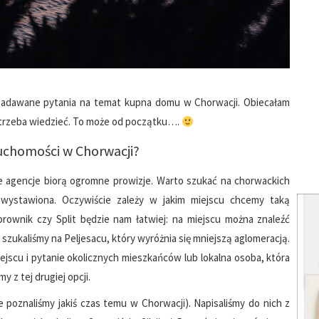
 zadawane pytania na temat kupna domu w Chorwacji. Obiecałam
o trzeba wiedzieć. To może od początku….
ruchomości w Chorwacji?
e agencje biorą ogromne prowizje. Warto szukać na chorwackich
 wystawiona. Oczywiście zależy w jakim miejscu chcemy taką
rownik czy Split będzie nam łatwiej: na miejscu można znaleźć
 szukaliśmy na Peljesacu, który wyróżnia się mniejszą aglomeracją.
jscu i pytanie okolicznych mieszkańców lub lokalna osoba, która
 z tej drugiej opcji.
re poznaliśmy jakiś czas temu w Chorwacji). Napisaliśmy do nich z