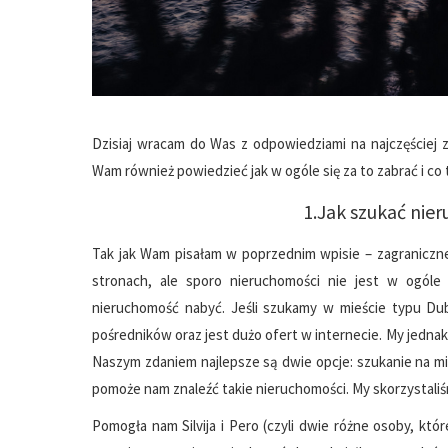
Dzisiaj wracam do Was z odpowiedziami na najczęściej
Wam również powiedzieć jak w ogóle się za to zabrać i c
1.Jak szukać nie
Tak jak Wam pisałam w poprzednim wpisie – zagraniczn
stronach, ale sporo nieruchomości nie jest w ogóle
nieruchomość nabyć. Jeśli szukamy w mieście typu Dub
pośredników oraz jest dużo ofert w internecie. My jednak
Naszym zdaniem najlepsze są dwie opcje: szukanie na mie
pomoże nam znaleźć takie nieruchomości. My skorzystaliśmy
Pomogła nam Silvija i Pero (czyli dwie różne osoby, któ