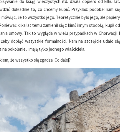
sywanie do ksiąg wieczystych itd. działa dopiero od kilku lat.
dzić dokładnie to, co chcemy kupić. Przykład: podobał nam się
e mówiąc, że to wszystko jego. Teoretycznie było jego, ale papiery
 Ponieważ kilka lat temu zamienił się z kimś innym stodołą, kupił od
isania umowy. Tak to wygląda w wielu przypadkach w Chorwacji. I
 żeby dopiąć wszystkie formalności. Nam na szczęście udało się
 na pokolenie, i mają tylko jednego właściciela.
em, że wszystko się zgadza. Co dalej?