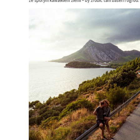
ze sporym kawałkiem ziemi – by zrobić tam basen i ogród.