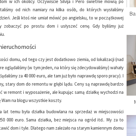
om w ich okolicy. Oczywiście Silvija i Pero świetnie mówią po
taliśmy od nich namiary na kilka osób, do których wysłaliśmy
Ba
zień. Jeśli ktoś nie umiał mówić po angielsku, to w początkowej
my zobaczyć po prostu dom i usłyszeć cenę. Gdy byliśmy już
iu.
 nieruchomości
ości domu, od tego czy jest dodatkowo ziemia, od lokalizacji (nad
re oglądaliśmy (w tym jeden, na który się zdecydowaliśmy) wahały
ądaliśmy za 40 000 euro, ale tam już było naprawdę sporo pracy). I
nny, stary dom do remontu w głębi lądu. Ceny są naprawdę bardzo
yć w remont i wyposażenie, ale kupując samą działkę wychodzi na
 Wam na blogu wszystkie koszty.
a lat temu była działka budowlana na sprzedaż w miejscowości
50 000 euro. Sama działka, bez miejsca na ogród itd.. My za to
ostawić dom i tyle. Dlatego nam zależało na starym kamiennym domu