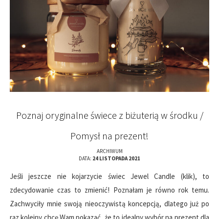
Poznaj oryginalne świece z biżuterią w środku /
Pomysł na prezent!
ARCHIWUM
DATA:
24 LISTOPADA 2021
Jeśli jeszcze nie kojarzycie świec Jewel Candle (klik), to
zdecydowanie czas to zmienić! Poznałam je równo rok temu.
Zachwyciły mnie swoją nieoczywistą koncepcją, dlatego już po
raz kolejny chcę Wam pokazać, że to idealny wybór na prezent dla