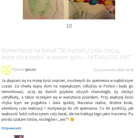
10
Komentarze
na temat
“50 marzeń / Lista rzeczy,
które chce zrobić w swoim życiu – AKTUALIZACJA!!!”
Pannat
pisze:
15 października 2020 o 20:36
Ja skupiam się na małej ilości marzeń, możliwych do spełnienia w najbliższym
czasie. Za chwilę kupię dom na największym odludziu w Polsce i będę go
remontować, uczę się dwóch języków obcych równolegle, by zdobyć
certyfikaty, a także rozwijam się w warsztacie pisarskim. Przy większej ilości
chyba bym sie pogubiła i dała spokój. Marzenia realne, drobne kroki,
określony czas realizacji = motywacja do ich spełniania. Co do podróży, jak
większość ludzi zobaczyłam cały świat, ale nie traktuję tego jako marzenia. Po
prostu szukam lotów, noclegów i „wio”!
Odpowiedz