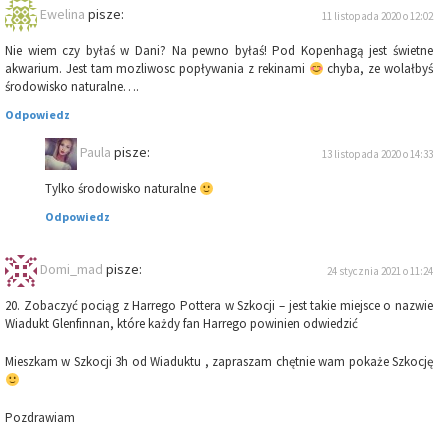
Ewelina
pisze:
11 listopada 2020 o 12:02
Nie wiem czy byłaś w Dani? Na pewno byłaś! Pod Kopenhagą jest świetne
akwarium. Jest tam mozliwosc popływania z rekinami
chyba, ze wolałbyś
środowisko naturalne….
Odpowiedz
Paula
pisze:
13 listopada 2020 o 14:33
Tylko środowisko naturalne
Odpowiedz
Domi_mad
pisze:
24 stycznia 2021 o 11:24
20. Zobaczyć pociąg z Harrego Pottera w Szkocji – jest takie miejsce o nazwie
Wiadukt Glenfinnan, które każdy fan Harrego powinien odwiedzić
Mieszkam w Szkocji 3h od Wiaduktu , zapraszam chętnie wam pokaże Szkocję
Pozdrawiam