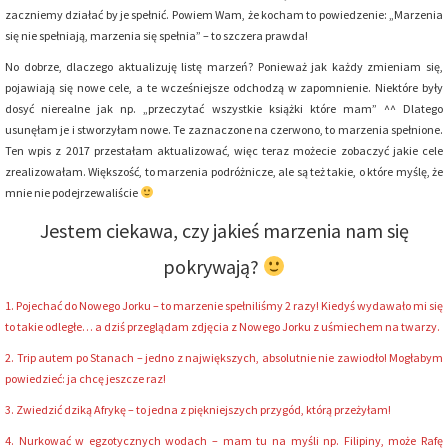
zaczniemy działać by je spełnić. Powiem Wam, że kocham to powiedzenie: „Marzenia
się nie spełniają, marzenia się spełnia” – to szczera prawda!
No dobrze, dlaczego aktualizuję listę marzeń? Ponieważ jak każdy zmieniam się,
pojawiają się nowe cele, a te wcześniejsze odchodzą w zapomnienie. Niektóre były
dosyć nierealne jak np. „przeczytać wszystkie książki które mam” ^^ Dlatego
usunęłam je i stworzyłam nowe. Te zaznaczone na czerwono, to marzenia spełnione.
Ten wpis z 2017 przestałam aktualizować, więc teraz możecie zobaczyć jakie cele
zrealizowałam. Większość, to marzenia podróżnicze, ale są też takie, o które myślę, że
mnie nie podejrzewaliście
Jestem ciekawa, czy jakieś marzenia nam się
pokrywają?
1. Pojechać do Nowego Jorku – to marzenie spełniliśmy 2 razy! Kiedyś wydawało mi się
to takie odległe… a dziś przeglądam zdjęcia z Nowego Jorku z uśmiechem na twarzy.
2. Trip autem po Stanach – jedno z największych, absolutnie nie zawiodło! Mogłabym
powiedzieć: ja chcę jeszcze raz!
3. Zwiedzić dziką Afrykę – to jedna z piękniejszych przygód, którą przeżyłam!
4. Nurkować w egzotycznych wodach – mam tu na myśli np. Filipiny, może Rafę