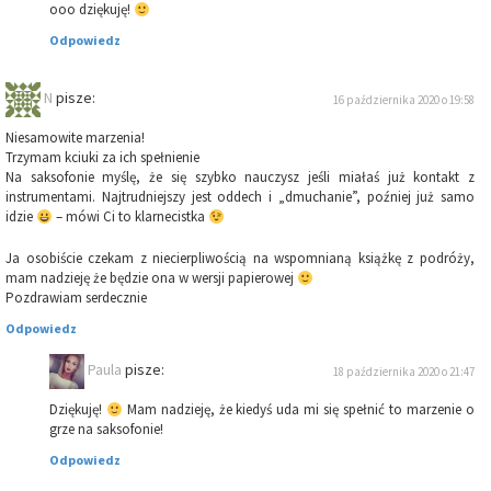
ooo dziękuję!
Odpowiedz
N
pisze:
16 października 2020 o 19:58
Niesamowite marzenia!
Trzymam kciuki za ich spełnienie
Na saksofonie myślę, że się szybko nauczysz jeśli miałaś już kontakt z
instrumentami. Najtrudniejszy jest oddech i „dmuchanie”, poźniej już samo
idzie
– mówi Ci to klarnecistka
Ja osobiście czekam z niecierpliwością na wspomnianą książkę z podróży,
mam nadzieję że będzie ona w wersji papierowej
Pozdrawiam serdecznie
Odpowiedz
Paula
pisze:
18 października 2020 o 21:47
Dziękuję!
Mam nadzieję, że kiedyś uda mi się spełnić to marzenie o
grze na saksofonie!
Odpowiedz