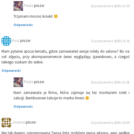
Paula
pisze:
16 października 2020 o 11:59
Trzymam mocno kciuki!
Odpowiedz
Asia
pisze:
15 października 2020 o 21:36
Mam pytanie spoza tematu, gdzie zamawiałeś swoje rolety do salonu? Bo na
ost zdjęciu, przy akompaniamencie świec wyglądają zjawiskowo, a czegoś
takiego szukam do siebie.
Odpowiedz
Paula
pisze:
16 października 2020 o 11:58
Nam zamawiała je firma, która zajmuje się też montażem rolet i
żaluzji. Bambusowe żaluzje to marka Anwis
Odpowiedz
Joanna
pisze:
15 października 2020 o 22:05
Nie tak dawno zainspirowana Twoja lista zrobilam swoja własna, wiec wielkie