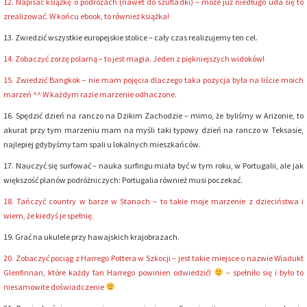
12. Napisać książkę o podróżach (nawet do szufladki) – może już niedługo uda się to
zrealizować. W końcu ebook, to również książka!
13. Zwiedzić wszystkie europejskie stolice – cały czas realizujemy ten cel.
14. Zobaczyć zorzę polarną – to jest magia. Jeden z piękniejszych widoków!
15. Zwiedzić Bangkok – nie mam pojęcia dlaczego taka pozycja była na liście moich
marzeń ^^ W każdym razie marzenie odhaczone.
16. Spędzić dzień na ranczo na Dzikim Zachodzie – mimo, że byliśmy w Arizonie, to
akurat przy tym marzeniu mam na myśli taki typowy dzień na ranczo w Teksasie,
najlepiej gdybyśmy tam spali u lokalnych mieszkańców.
17. Nauczyć się surfować – nauka surfingu miała być w tym roku, w Portugalii, ale jak
większość planów podróżniczych: Portugalia również musi poczekać.
18. Tańczyć country w barze w Stanach – to takie moje marzenie z dzieciństwa i
wiem, że kiedyś je spełnię.
19. Grać na ukulele przy hawajskich krajobrazach.
20. Zobaczyć pociąg z Harrego Pottera w Szkocji – jest takie miejsce o nazwie Wiadukt
Glenfinnan, które każdy fan Harrego powinien odwiedzić!
– spełniło się i było to
niesamowite doświadczenie