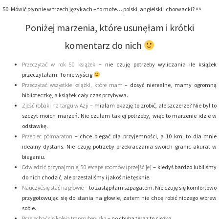
50. Mówić płynnie w trzech językach – to może… polski, angielski i chorwacki? ^^
Poniżej marzenia, które usunęłam i krótki
komentarz do nich
Przeczytać w rok 50 książek
– nie czuję potrzeby wyliczania ile książek
przeczytałam. To nie wyścig
Przeczytać wszystkie książki, które mam
– dosyć nierealne, mamy ogromną
biblioteczkę, a książek cały czas przybywa.
Zjeść robaki na targu w Azji
– miałam okazję to zrobić, ale szczerze? Nie był to
szczyt moich marzeń. Nie czułam takiej potrzeby, więc to marzenie idzie w
odstawkę.
Przebiec półmaraton
– chce biegać dla przyjemności, a 10 km, to dla mnie
idealny dystans. Nie czuję potrzeby przekraczania swoich granic akurat w
bieganiu.
Odwiedzić przynajmniej 50 escape roomów (przejść je)
– kiedyś bardzo lubiliśmy
do nich chodzić, ale przestaliśmy i jakoś nie tęsknie.
Nauczyć się stać na głowie
– to zastąpiłam szpagatem. Nie czuję się komfortowo
przygotowując się do stania na głowie, zatem nie chcę robić niczego wbrew
sobie.
Przejechać się koleją transsyberyjską
– no chyba teraz to ciężko.