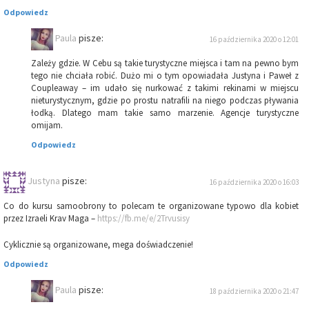
Odpowiedz
Paula
pisze:
16 października 2020 o 12:01
Zależy gdzie. W Cebu są takie turystyczne miejsca i tam na pewno bym
tego nie chciała robić. Dużo mi o tym opowiadała Justyna i Paweł z
Coupleaway – im udało się nurkować z takimi rekinami w miejscu
nieturystycznym, gdzie po prostu natrafili na niego podczas pływania
łodką. Dlatego mam takie samo marzenie. Agencje turystyczne
omijam.
Odpowiedz
Justyna
pisze:
16 października 2020 o 16:03
Co do kursu samoobrony to polecam te organizowane typowo dla kobiet
przez Izraeli Krav Maga –
https://fb.me/e/2Trvusisy
Cyklicznie są organizowane, mega doświadczenie!
Odpowiedz
Paula
pisze:
18 października 2020 o 21:47