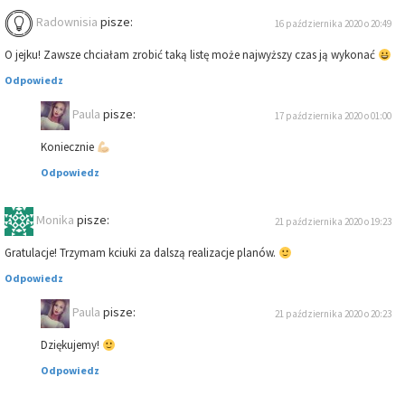
Radownisia
pisze:
16 października 2020 o 20:49
O jejku! Zawsze chciałam zrobić taką listę może najwyższy czas ją wykonać
Odpowiedz
Paula
pisze:
17 października 2020 o 01:00
Koniecznie
Odpowiedz
Monika
pisze:
21 października 2020 o 19:23
Gratulacje! Trzymam kciuki za dalszą realizacje planów.
Odpowiedz
Paula
pisze:
21 października 2020 o 20:23
Dziękujemy!
Odpowiedz