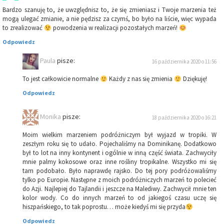
Bardzo szanuję to, że uwzględnisz to, że się zmieniasz i Twoje marzenia też
mogą ulegać zmianie, a nie pędzisz za czymś, bo było na liście, więc wypada
to zrealizować
powodzenia w realizacji pozostałych marzeń!
Odpowiedz
Paula
pisze:
16 października 2020 o 11:56
To jest całkowicie normalne
Każdy z nas się zmienia
Dziękuję!
Odpowiedz
Monika
pisze:
18 października 2020 o 16:21
Moim wielkim marzeniem podróżniczym był wyjazd w tropiki. W
zeszłym roku się to udało. Pojechaliśmy na Dominikanę. Dodatkowo
był to lot na inny kontynent i ogólnie w inną część świata. Zachwyciły
mnie palmy kokosowe oraz inne rośliny tropikalne. Wszystko mi się
tam podobało. Było naprawdę rajsko. Do tej pory podróżowaliśmy
tylko po Europie. Następne z moich podróżniczych marzeń to polecieć
do Azji. Najlepiej do Tajlandii i jeszcze na Malediwy. Zachwycił mnie ten
kolor wody. Co do innych marzeń to od jakiegoś czasu uczę się
hiszpańskiego, to tak poprostu… może kiedyś mi się przyda
Odpowiedz