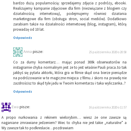
bardzo dużą popularnością: sprzedajemy zdjęcia z podróży, ebooki.
Realizujemy kampanie zdjęciowe dla firm (niezwiązane z blogiem czy
działalnością internetową), podejmujemy również działania
marketingowe dla firm (obsługa stron, social mediów). Dodatkowo
zarabiam także na działalności internetowej (blog, instagram), którą
prowadzę od 10 lat.
Odpowiedz
Anna
pisze:
25 października 2020 o 20:58
Co za durny komentarz… mając ponad 300k obserwatorów na
instagramie chyba normalnym jest ze to jest właśnie Pauli praca..to tak
jakbyś się pytała aktorki, która gra w filmie skąd ona bierze pieniądze
na podróżowanie w te magiczne miejsca z filmu..i skoro na prawdę nie
zazdrościsz to skąd tyle jadu w Twoim komentarzu i taka wyliczanka..?
Odpowiedz
Ewa
pisze:
16 października 2020 o 11:57
A propo nurkowania z rekinem wielorybim… wiesz że one zawsze są
naganiane zmrawiane jedzeniem? Wiec to chyba nie jest takie „naturalne” a
Wy zawsze tak to podkreslacie…pozdrawiam