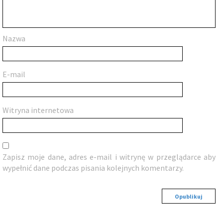
Nazwa
E-mail
Witryna internetowa
Zapisz moje dane, adres e-mail i witrynę w przeglądarce aby
wypełnić dane podczas pisania kolejnych komentarzy.