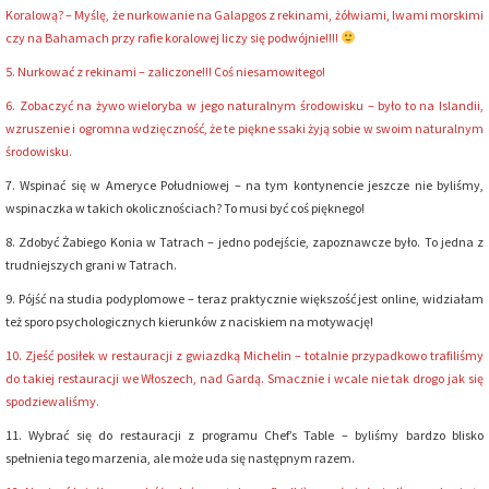
Koralową? –
Myślę, że nurkowanie na Galapgos z rekinami, żółwiami, lwami morskimi
czy na Bahamach przy rafie koralowej liczy się podwójnie!!!!
5. Nurkować z rekinami – zaliczone!!! Coś niesamowitego!
6. Zobaczyć na żywo wieloryba w jego naturalnym środowisku – było to na Islandii,
wzruszenie i ogromna wdzięczność, że te piękne ssaki żyją sobie w swoim naturalnym
środowisku.
7. Wspinać się w Ameryce Południowej – na tym kontynencie jeszcze nie byliśmy,
wspinaczka w takich okolicznościach? To musi być coś pięknego!
8. Zdobyć Żabiego Konia w Tatrach – jedno podejście, zapoznawcze było. To jedna z
trudniejszych grani w Tatrach.
9. Pójść na studia podyplomowe – teraz praktycznie większość jest online, widziałam
też sporo psychologicznych kierunków z naciskiem na motywację!
10. Zjeść posiłek w restauracji z gwiazdką Michelin – totalnie przypadkowo trafiliśmy
do takiej restauracji we Włoszech, nad Gardą. Smacznie i wcale nie tak drogo jak się
spodziewaliśmy.
11. Wybrać się do restauracji z programu Chef’s Table – byliśmy bardzo blisko
spełnienia tego marzenia, ale może uda się następnym razem.