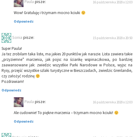
Paula
pisze:
16 października 2020 o 12:03
Wow! Gratuluję i trzymam mocno kciuki
Odpowiedz
Sonia
pisze:
15 października 2020 o 20:50
Super Paula!
Ja tez zrobilam taka liste, ma jakies 20 punktów jak narazie. Lista zawiera takie
„przyziemne” marzenia, jak pojsc na ściankę wspinaczkowa, po bardziej
zaawansowane jak: zwiedzic wszystkie Parki Narodowe w Polsce, wyjsc na
Rysy, przejść wszystkie szlaki turystyczne w Bieszczadach, zwiedzic Grenlandie,
czy założyć rodzinę
Pozdrawiam!
Odpowiedz
Paula
pisze:
16 października 2020 o 12:03
Ale cudownie! To piękne marzenia – trzymam mocno kciuki!
Odpowiedz