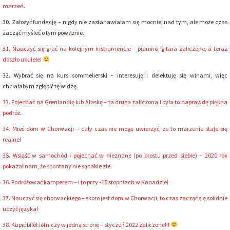
marzeń.
30. Założyć fundację – nigdy nie zastanawiałam się mocniej nad tym, ale może czas
zacząć myśleć o tym poważnie.
31. Nauczyć się grać na kolejnym instrumencie – pianino, gitara zaliczone, a teraz
doszło ukulele!
32. Wybrać się na kurs sommelierski – interesuję i delektuję się winami, więc
chciałabym zgłębić tę widzę.
33. Pojechać na Grenlandię lub Alaskę – ta druga zaliczona i była to naprawdę piękna
podróż.
34. Mieć dom w Chorwacji – cały czas nie mogę uwierzyć, że to marzenie staje się
realne!
35. Wsiąść w samochód i pojechać w nieznane (po prostu przed siebie) – 2020 rok
pokazał nam, że spontany nie są takie złe.
36. Podróżować kamperem – i to przy -15 stopniach w Kanadzie!
37. Nauczyć się chorwackiego – skoro jest dom w Chorwacji, to czas zacząć się solidnie
uczyć języka!
38. Kupić bilet lotniczy w jedną stronę – styczeń 2022 zaliczone!!!