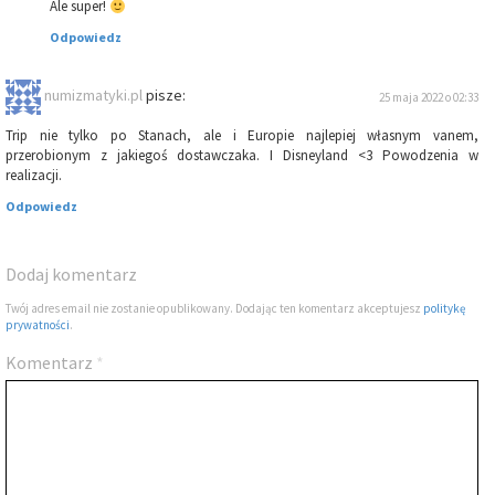
Ale super!
Odpowiedz
numizmatyki.pl
pisze:
25 maja 2022 o 02:33
Trip nie tylko po Stanach, ale i Europie najlepiej własnym vanem,
przerobionym z jakiegoś dostawczaka. I Disneyland <3 Powodzenia w
realizacji.
Odpowiedz
Dodaj komentarz
Twój adres email nie zostanie opublikowany. Dodając ten komentarz akceptujesz
politykę
prywatności
.
Komentarz
*