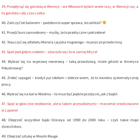
39. Przepłynąć się gondolą w Wenecji – we Włoszech byłam wiele razy, w Wenecji raz, a
ta gondola cały czas czeka.
40. Zaliczyć lot balonem – podobno to super sprawa, leciał ktoś?
41. Przejść kurs samoobrony – myślę, że to praktyczne i potrzebne!
42. Nauczyć się alfabetu Morse’a i języka migowego – to jeszcze przede mną
43. Spać pod gołym niebem – zdarzyło się i to w samej Afryce!
44. Wybrać się na wyprawę rowerową – taką prawdziwą, może gdzieś w Ameryce
Południowej?
45. Zrobić szpagat – kiedyś już robiłam i dobrze wiem, że to kwestia systematycznej
pracy.
46. Wybrać się na bal w Wiedniu – to musi być piękne przeżycie, jak z bajki!
47. Spać w igloo (nie dosłownie, ale w takim przeszklonym) – marzenie zrealizowane
w Laponii!
48. Obejrzeć wszystkie bajki Disneya od 1990 do 2000 roku – czyli takie moje
dzieciństwo.
49. Obejrzeć sztukę w Moulin Rouge.