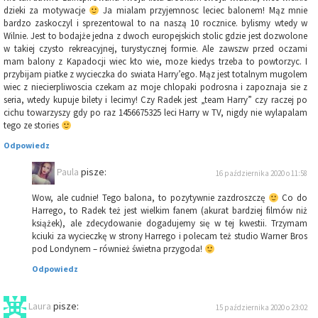
dzieki za motywacje
Ja mialam przyjemnosc leciec balonem! Mąz mnie
bardzo zaskoczyl i sprezentowal to na naszą 10 rocznice. bylismy wtedy w
Wilnie. Jest to bodajże jedna z dwoch europejskich stolic gdzie jest dozwolone
w takiej czysto rekreacyjnej, turystycznej formie. Ale zawszw przed oczami
mam balony z Kapadocji wiec kto wie, moze kiedys trzeba to powtorzyc. I
przybijam piatke z wycieczka do swiata Harry’ego. Mąz jest totalnym mugolem
wiec z niecierpliwoscia czekam az moje chlopaki podrosna i zapoznaja sie z
seria, wtedy kupuje bilety i lecimy! Czy Radek jest „team Harry” czy raczej po
cichu towarzyszy gdy po raz 1456675325 leci Harry w TV, nigdy nie wylapalam
tego ze stories
Odpowiedz
Paula
pisze:
16 października 2020 o 11:58
Wow, ale cudnie! Tego balona, to pozytywnie zazdroszczę
Co do
Harrego, to Radek też jest wielkim fanem (akurat bardziej filmów niż
książek), ale zdecydowanie dogadujemy się w tej kwestii. Trzymam
kciuki za wycieczkę w strony Harrego i polecam też studio Warner Bros
pod Londynem – również świetna przygoda!
Odpowiedz
Laura
pisze:
15 października 2020 o 23:02