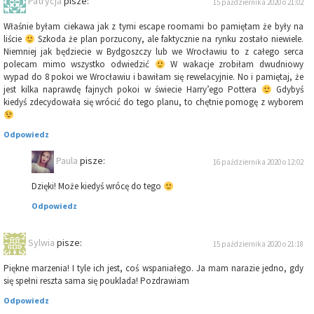
Patrycja
pisze:
15 października 2020 o 21:02
Właśnie byłam ciekawa jak z tymi escape roomami bo pamiętam że były na
liście
Szkoda że plan porzucony, ale faktycznie na rynku zostało niewiele.
Niemniej jak będziecie w Bydgoszczy lub we Wrocławiu to z całego serca
polecam mimo wszystko odwiedzić
W wakacje zrobiłam dwudniowy
wypad do 8 pokoi we Wrocławiu i bawiłam się rewelacyjnie. No i pamiętaj, że
jest kilka naprawdę fajnych pokoi w świecie Harry’ego Pottera
Gdybyś
kiedyś zdecydowała się wrócić do tego planu, to chętnie pomogę z wyborem
Odpowiedz
Paula
pisze:
16 października 2020 o 12:02
Dzięki! Może kiedyś wrócę do tego
Odpowiedz
Sylwia
pisze:
15 października 2020 o 21:18
Piękne marzenia! I tyle ich jest, coś wspaniałego. Ja mam narazie jedno, gdy
się spełni reszta sama się pouklada! Pozdrawiam
Odpowiedz