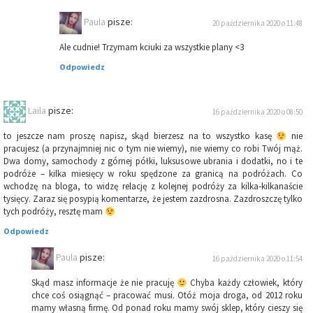
Paula
pisze:
20 października 2020 o 11:48
Ale cudnie! Trzymam kciuki za wszystkie plany <3
Odpowiedz
Laila
pisze:
16 października 2020 o 08:50
to jeszcze nam proszę napisz, skąd bierzesz na to wszystko kasę
nie
pracujesz (a przynajmniej nic o tym nie wiemy), nie wiemy co robi Twój mąż.
Dwa domy, samochody z górnej półki, luksusowe ubrania i dodatki, no i te
podróże – kilka miesięcy w roku spędzone za granicą na podróżach. Co
wchodzę na bloga, to widzę relację z kolejnej podróży za kilka-kilkanaście
tysięcy. Zaraz się posypią komentarze, że jestem zazdrosna. Zazdroszczę tylko
tych podróży, resztę mam
Odpowiedz
Paula
pisze:
16 października 2020 o 11:54
Skąd masz informacje że nie pracuję
Chyba każdy człowiek, który
chce coś osiągnąć – pracować musi. Otóż moja droga, od 2012 roku
mamy własną firmę. Od ponad roku mamy swój sklep, który cieszy się