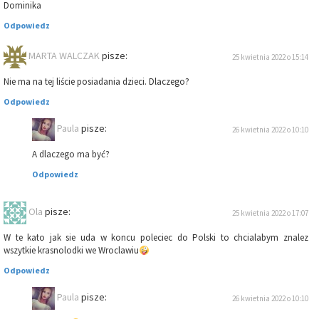
Dominika
Odpowiedz
MARTA WALCZAK
pisze:
25 kwietnia 2022 o 15:14
Nie ma na tej liście posiadania dzieci. Dlaczego?
Odpowiedz
Paula
pisze:
26 kwietnia 2022 o 10:10
A dlaczego ma być?
Odpowiedz
Ola
pisze:
25 kwietnia 2022 o 17:07
W te kato jak sie uda w koncu poleciec do Polski to chcialabym znalez
wszytkie krasnolodki we Wroclawiu
Odpowiedz
Paula
pisze:
26 kwietnia 2022 o 10:10