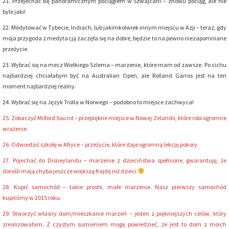
21. Przejechać się panoramicznym pociągiem w Szwajcarii – znowu pociąg, ale nie
byle jaki!
22. Medytować w Tybecie, Indiach, lub jakimkolwiek innym miejscu w Azji – teraz, gdy
moja przygoda z medytacją zaczęła się na dobre, będzie to na pewno niezapomniane
przeżycie.
23. Wybrać się na mecz Wielkiego Szlema – marzenie, które mam od zawsze. Po cichu
najbardziej chciałabym być na Australian Open, ale Rolland Garros jest na ten
moment najbardziej realny.
24. Wybrać się na Język Trolla w Norwegii – podobno to miejsce zachwyca!
25. Zobaczyć Milford Sound – przepiękne miejsce w Nowej Zelandii, które robi ogromne
wrażenie.
26. Odwiedzić szkołę w Afryce – przeżycie, które daje ogromną lekcję pokory.
27. Pojechać do Disneylandu – marzenie z dzieciństwa spełnione, gwarantuję, że
dorośli mają chyba jeszcze większą frajdę niż dzieci
28. Kupić samochód – takie proste, małe marzenie. Nasz pierwszy samochód
kupiliśmy w 2015 roku.
29. Stworzyć własny dom/mieszkanie marzeń – jeden z piękniejszych celów, który
zrealizowałam. Z czystym sumieniem mogę powiedzieć, że jest to dom z moich